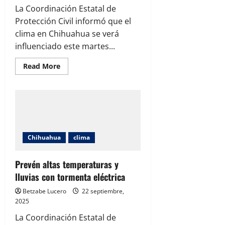
La Coordinación Estatal de
Protección Civil informó que el
clima en Chihuahua se verá
influenciado este martes...
Read
Read More
more
about
Prevén
lluvias
y
vientos
fuertes
en
diversas
regiones
Chihuahua
clima
Prevén altas temperaturas y
lluvias con tormenta eléctrica
Betzabe Lucero
22 septiembre,
2025
La Coordinación Estatal de