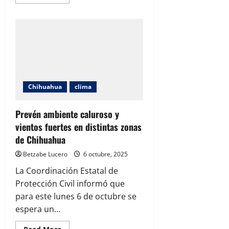
more
about
Pronostican
lluvias
y
fuertes
ráfagas
de
viento
para
distintas
zonas
del
Chihuahua
clima
estado
Prevén ambiente caluroso y
vientos fuertes en distintas zonas
de Chihuahua
Betzabe Lucero
6 octubre, 2025
La Coordinación Estatal de
Protección Civil informó que
para este lunes 6 de octubre se
espera un...
Read