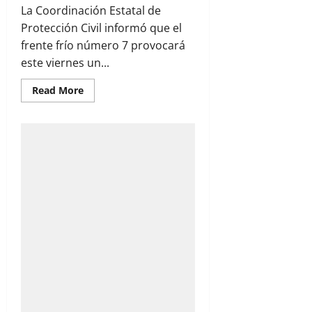
La Coordinación Estatal de
Protección Civil informó que el
frente frío número 7 provocará
este viernes un...
Read
Read More
more
about
Prevén
vientos
fuertes
y
ambiente
templado
por
frente
frío
número
7
en
Chihuahua