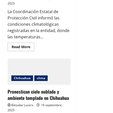
2025
La Coordinación Estatal de
Protección Civil informó las
condiciones climatológicas
registradas en la entidad, donde
las temperaturas...
Read
Read More
more
about
Pronóstico
anuncia
ambiente
caluroso
con
lluvias
Chihuahua
clima
en
diferentes
municipios
Pronostican cielo nublado y
ambiente templado en Chihuahua
Betzabe Lucero
16 septiembre,
2025