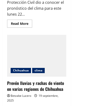
Protección Civil dio a conocer el
pronóstico del clima para este
lunes 22...
Read
Read More
more
about
Prevén
altas
temperaturas
y
lluvias
con
tormenta
eléctrica
Chihuahua
clima
Prevén lluvias y rachas de viento
en varias regiones de Chihuahua
Betzabe Lucero
19 septiembre,
2025