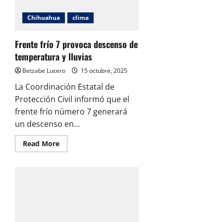
Chihuahua
clima
Frente frío 7 provoca descenso de
temperatura y lluvias
Betzabe Lucero
15 octubre, 2025
La Coordinación Estatal de
Protección Civil informó que el
frente frío número 7 generará
un descenso en...
Read
Read More
more
about
Frente
frío
7
provoca
descenso
de
temperatura
y
lluvias