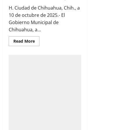
H. Ciudad de Chihuahua, Chih., a
10 de octubre de 2025.- El
Gobierno Municipal de
Chihuahua, a...
Read
Read More
more
about
Probables
cielos
nublados
y
lluvias
aisladas
para
este
domingo:
Protección
Civil
Municipal