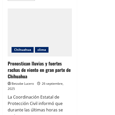
about
Continuarán
las
lluvias
y
rachas
de
viento
en
gran
parte
del
estado
Chihuahua
clima
Pronostican lluvias y fuertes
rachas de viento en gran parte de
Chihuahua
Betzabe Lucero
26 septiembre,
2025
La Coordinación Estatal de
Protección Civil informó que
durante las últimas horas se