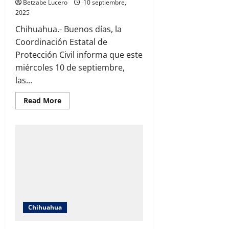
Betzabe Lucero
10 septiembre,
2025
Chihuahua.- Buenos días, la
Coordinación Estatal de
Protección Civil informa que este
miércoles 10 de septiembre,
las...
Read
Read More
more
about
Chihuahua
espera
tarde
calurosa
y
vientos
fuertes
en
varias
regiones;
se
mantiene
bajo
Chihuahua
potencial
de
lluvia