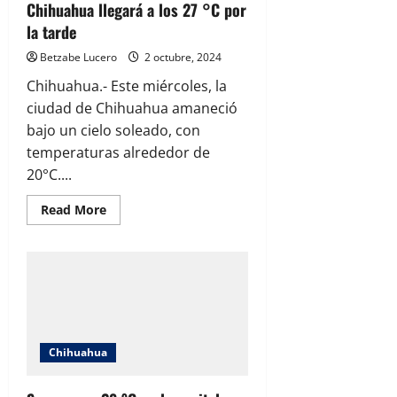
Chihuahua llegará a los 27 °C por
la tarde
Betzabe Lucero
2 octubre, 2024
Chihuahua.- Este miércoles, la
ciudad de Chihuahua amaneció
bajo un cielo soleado, con
temperaturas alrededor de
20°C....
Read
Read More
more
about
Chihuahua
llegará
a
los
27
°C
por
la
tarde
Chihuahua