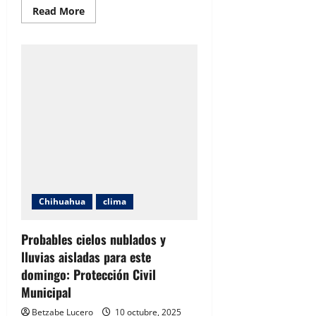
Read
Read More
more
about
Frente
frío
número
6
traerá
lluvias
y
descenso
de
temperatura
en
gran
parte
de
Chihuahua
Chihuahua
clima
Probables cielos nublados y
lluvias aisladas para este
domingo: Protección Civil
Municipal
Betzabe Lucero
10 octubre, 2025