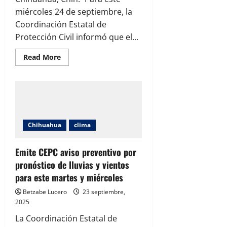
miércoles 24 de septiembre, la
Coordinación Estatal de
Protección Civil informó que el...
Read
Read More
more
about
Cuarto
frente
frío
traerá
lluvias
y
vientos
Chihuahua
clima
fuertes
Emite CEPC aviso preventivo por
pronóstico de lluvias y vientos
para este martes y miércoles
Betzabe Lucero
23 septiembre,
2025
La Coordinación Estatal de