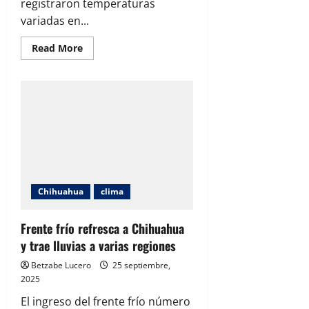
registraron temperaturas
variadas en...
Read
Read More
more
about
Pronostican
lluvias
y
fuertes
rachas
de
viento
en
gran
parte
de
Chihuahua
Chihuahua
clima
Frente frío refresca a Chihuahua
y trae lluvias a varias regiones
Betzabe Lucero
25 septiembre,
2025
El ingreso del frente frío número