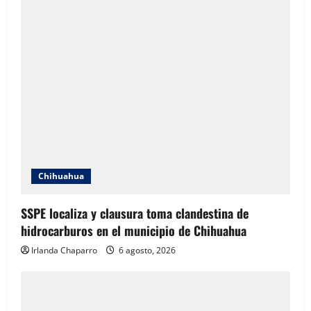
y
cálido
por
la
tarde
Chihuahua
SSPE localiza y clausura toma clandestina de
hidrocarburos en el municipio de Chihuahua
Irlanda Chaparro
6 agosto, 2026