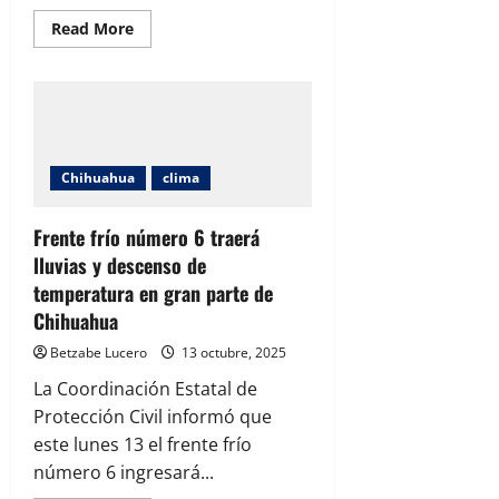
Read
Read More
more
about
Prevén
lluvias
y
fuertes
rachas
de
viento
Chihuahua
clima
por
llegada
del
frente
Frente frío número 6 traerá
frío
lluvias y descenso de
7
temperatura en gran parte de
Chihuahua
Betzabe Lucero
13 octubre, 2025
La Coordinación Estatal de
Protección Civil informó que
este lunes 13 el frente frío
número 6 ingresará...