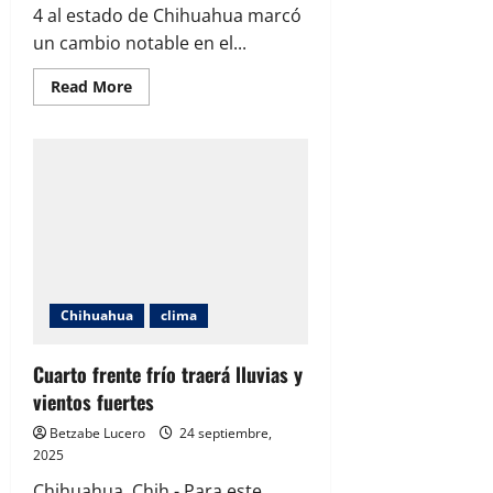
4 al estado de Chihuahua marcó
un cambio notable en el...
Read
Read More
more
about
Frente
frío
refresca
a
Chihuahua
y
trae
lluvias
a
varias
regiones
Chihuahua
clima
Cuarto frente frío traerá lluvias y
vientos fuertes
Betzabe Lucero
24 septiembre,
2025
Chihuahua, Chih.- Para este