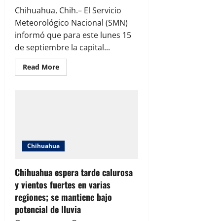
Chihuahua, Chih.– El Servicio
Meteorológico Nacional (SMN)
informó que para este lunes 15
de septiembre la capital...
Read
Read More
more
about
Pronostican
cielo
nublado
y
ambiente
templado
en
Chihuahua
Chihuahua
Chihuahua espera tarde calurosa
y vientos fuertes en varias
regiones; se mantiene bajo
potencial de lluvia