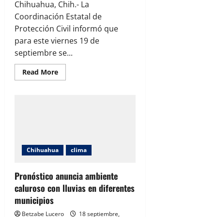
Chihuahua, Chih.- La
Coordinación Estatal de
Protección Civil informó que
para este viernes 19 de
septiembre se...
Read
Read More
more
about
Prevén
lluvias
y
rachas
de
viento
en
varias
regiones
Chihuahua
clima
de
Chihuahua
Pronóstico anuncia ambiente
caluroso con lluvias en diferentes
municipios
Betzabe Lucero
18 septiembre,