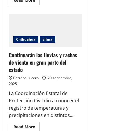
Read More
more
about
Prevén
ambiente
caluroso
y
vientos
fuertes
en
Chihuahua
clima
distintas
zonas
de
Chihuahua
Continuarán las lluvias y rachas
de viento en gran parte del
estado
Betzabe Lucero
29 septiembre,
2025
La Coordinación Estatal de
Protección Civil dio a conocer el
registro de temperaturas y
precipitaciones en distintos...
Read
Read More
more