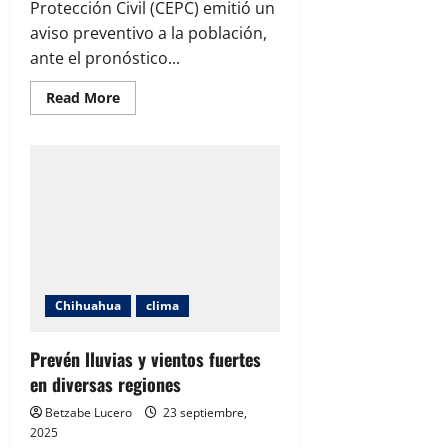
Protección Civil (CEPC) emitió un
aviso preventivo a la población,
ante el pronóstico...
Read
Read More
more
about
Emite
CEPC
aviso
preventivo
por
pronóstico
de
lluvias
y
vientos
para
este
martes
Chihuahua
clima
y
miércoles
Prevén lluvias y vientos fuertes
en diversas regiones
Betzabe Lucero
23 septiembre,
2025