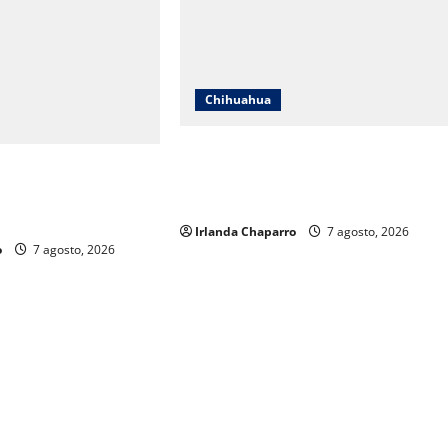
Chihuahua
Cruz Roja Chihuahua reporta más d
uahua responde a
61 mil servicios de ambulancia
s y aclara
durante 2025
os sobre su operación
Irlanda Chaparro
7 agosto, 2026
o
7 agosto, 2026