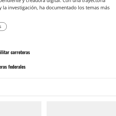
endiente y creadora digital. Con una trayectoria
o y la investigación, ha documentado los temas más
s
litar carreteras
eras federales