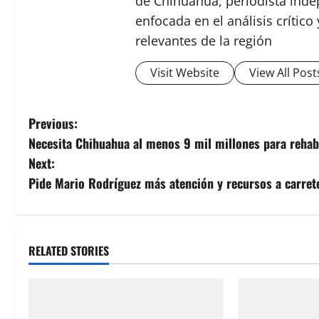
de Chihuahua, periodista indep
enfocada en el análisis crític
relevantes de la región
Visit Website
View All Post
P
Previous:
Necesita Chihuahua al menos 9 mil millones para rehabi
o
Next:
s
Pide Mario Rodríguez más atención y recursos a carret
t
n
RELATED STORIES
a
v