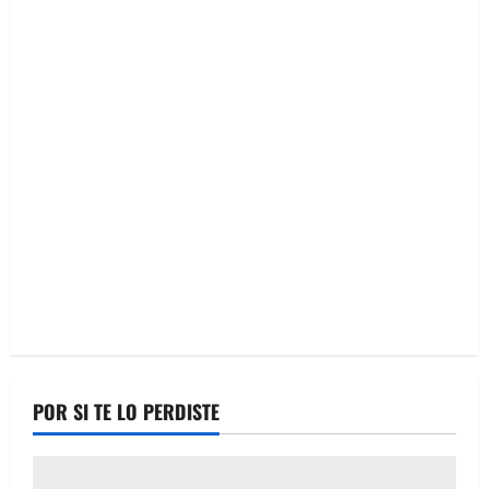
entradas
AIFA;
Chihuahua,
entre
los
nuevos
destinos
POR SI TE LO PERDISTE