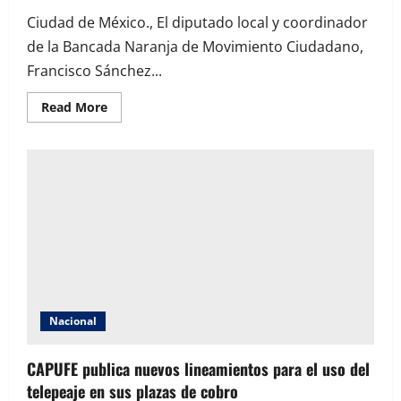
Ciudad de México., El diputado local y coordinador
de la Bancada Naranja de Movimiento Ciudadano,
Francisco Sánchez...
Read
Read More
more
about
Francisco
Sánchez
impulsa
amparo
masivo
contra
el
registro
obligatorio
de
líneas
celulares
Nacional
CAPUFE publica nuevos lineamientos para el uso del
telepeaje en sus plazas de cobro