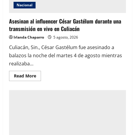
Nacional
Asesinan al influencer César Gastélum durante una
transmisión en vivo en Culiacán
Irlanda Chaparro
5 agosto, 2026
Culiacán, Sin., César Gastélum fue asesinado a
balazos la noche del martes 4 de agosto mientras
realizaba...
Read
Read More
more
about
Asesinan
al
influencer
César
Gastélum
durante
una
transmisión
en
vivo
en
Culiacán