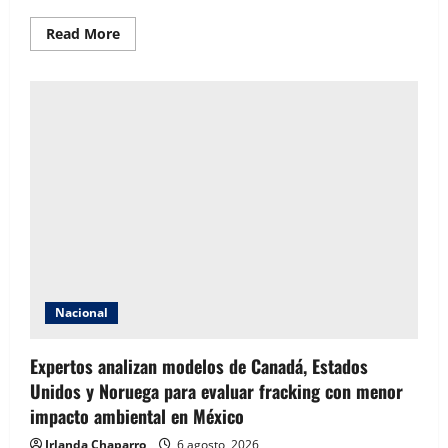
Read
Read More
more
about
México
solicita
reunión
con
Estados
Unidos
tras
suspensión
de
importaciones
de
aguacate
de
Michoacán
Nacional
Expertos analizan modelos de Canadá, Estados
Unidos y Noruega para evaluar fracking con menor
impacto ambiental en México
Irlanda Chaparro
6 agosto, 2026