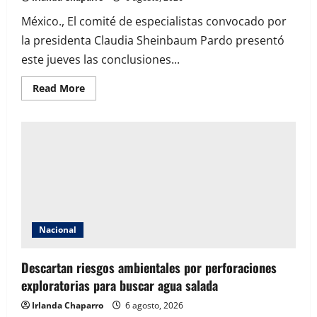
México., El comité de especialistas convocado por
la presidenta Claudia Sheinbaum Pardo presentó
este jueves las conclusiones...
Read
Read More
more
about
Expertos
analizan
modelos
de
Canadá,
Estados
Unidos
y
Noruega
para
evaluar
fracking
Nacional
con
menor
impacto
Descartan riesgos ambientales por perforaciones
ambiental
en
exploratorias para buscar agua salada
México
Irlanda Chaparro
6 agosto, 2026