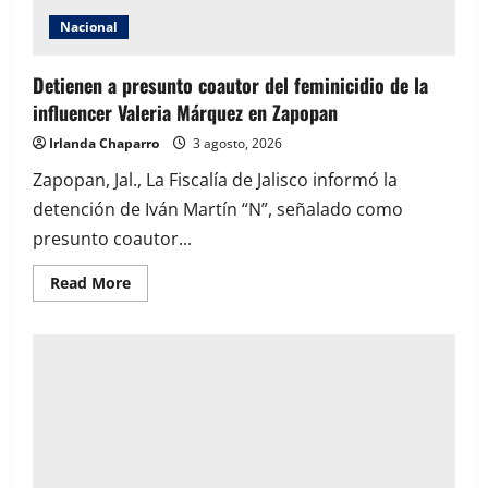
Nacional
Detienen a presunto coautor del feminicidio de la
influencer Valeria Márquez en Zapopan
Irlanda Chaparro
3 agosto, 2026
Zapopan, Jal., La Fiscalía de Jalisco informó la
detención de Iván Martín “N”, señalado como
presunto coautor...
Read
Read More
more
about
Detienen
a
presunto
coautor
del
feminicidio
de
la
influencer
Valeria
Márquez