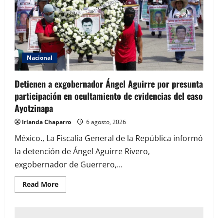
Nacional
Detienen a exgobernador Ángel Aguirre por presunta
participación en ocultamiento de evidencias del caso
Ayotzinapa
Irlanda Chaparro
6 agosto, 2026
México., La Fiscalía General de la República informó
la detención de Ángel Aguirre Rivero,
exgobernador de Guerrero,...
Read
Read More
more
about
Detienen
a
exgobernador