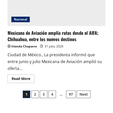
conjunto
Nacional
Mexicana de Aviación amplía rutas desde el AIFA;
Chihuahua, entre los nuevos destinos
Irlanda Chaparro
31 julio, 2026
Ciudad de México., La presidenta informó que
entre junio y julio Mexicana de Aviación amplió su
oferta...
Read
Read More
more
about
Mexicana
Paginación
de
1
2
3
4
…
97
Next
Aviación
amplía
de
rutas
desde
el