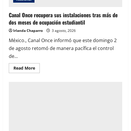
ambiental
Canal Once recupera sus instalaciones tras más de
dos meses de ocupación estudiantil
Irlanda Chaparro
3 agosto, 2026
México., Canal Once informó que este domingo 2
de agosto retomó de manera pacífica el control
de...
Read
Read More
more
about
Canal
Once
recupera
sus
instalaciones
tras
más
de
dos
meses
de
ocupación
estudiantil