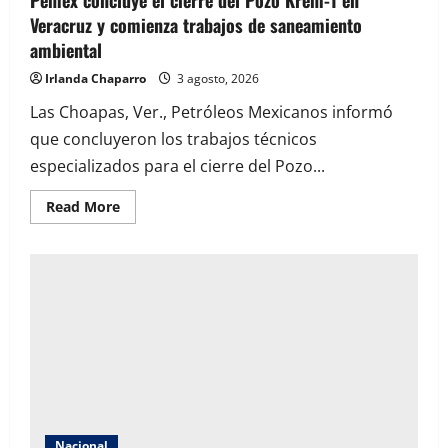
Pemex concluye el cierre del Pozo Krem-1 en
Veracruz y comienza trabajos de saneamiento
ambiental
Irlanda Chaparro
3 agosto, 2026
Las Choapas, Ver., Petróleos Mexicanos informó
que concluyeron los trabajos técnicos
especializados para el cierre del Pozo...
Read
Read More
more
about
Pemex
concluye
el
cierre
del
Pozo
Krem-
1
en
Veracruz
y
comienza
trabajos
de
saneamiento
Nacional