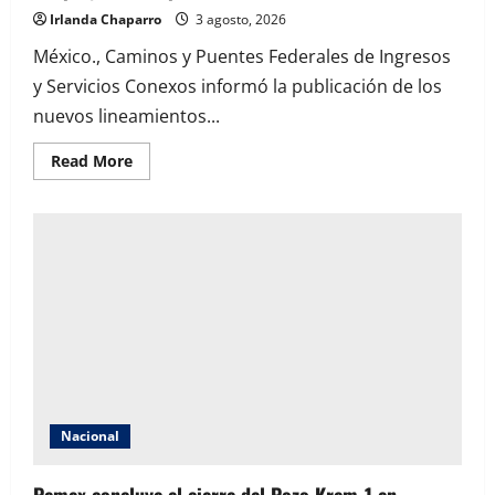
Irlanda Chaparro
3 agosto, 2026
México., Caminos y Puentes Federales de Ingresos
y Servicios Conexos informó la publicación de los
nuevos lineamientos...
Read
Read More
more
about
CAPUFE
publica
nuevos
lineamientos
para
el
uso
del
telepeaje
en
sus
plazas
de
cobro
Nacional