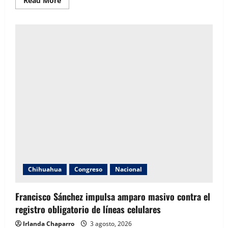
Read More
more
about
Explosión
de
pipa
en
Tlaquepaque
deja
cuatro
trabajadores
muertos
durante
labores
de
reparación
Chihuahua
Congreso
Nacional
Francisco Sánchez impulsa amparo masivo contra el
registro obligatorio de líneas celulares
Irlanda Chaparro
3 agosto, 2026