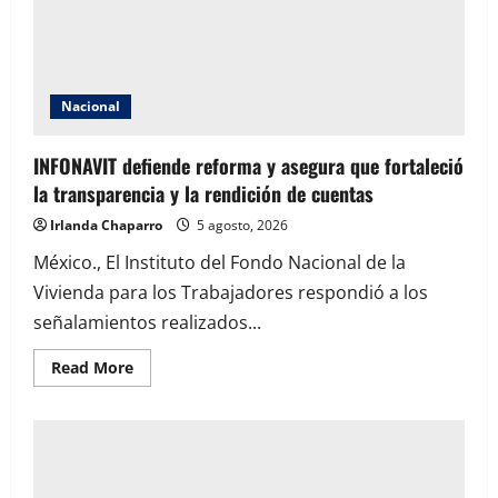
de
Sheinbaum
tras
días
de
tensión
con
Nacional
el
Gobierno
Federal
INFONAVIT defiende reforma y asegura que fortaleció
la transparencia y la rendición de cuentas
Irlanda Chaparro
5 agosto, 2026
México., El Instituto del Fondo Nacional de la
Vivienda para los Trabajadores respondió a los
señalamientos realizados...
Read
Read More
more
about
INFONAVIT
defiende
reforma
y
asegura
que