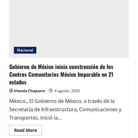
fortaleció
la
transparencia
y
la
rendición
de
cuentas
Nacional
Gobierno de México inicia construcción de los
Centros Comunitarios México Imparable en 21
estados
Irlanda Chaparro
4 agosto, 2026
México., El Gobierno de México, a través de la
Secretaría de Infraestructura, Comunicaciones y
Transportes, inició la...
Read
Read More
more