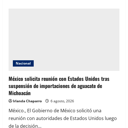
about
Extorsión
a
productores
de
aguacate
y
limón
habría
generado
miles
de
millones
de
pesos
a
Nacional
célula
ligada
al
México solicita reunión con Estados Unidos tras
asesinato
de
suspensión de importaciones de aguacate de
Carlos
Manzo
Michoacán
Irlanda Chaparro
6 agosto, 2026
México., El Gobierno de México solicitó una
reunión con autoridades de Estados Unidos luego
de la decisión...