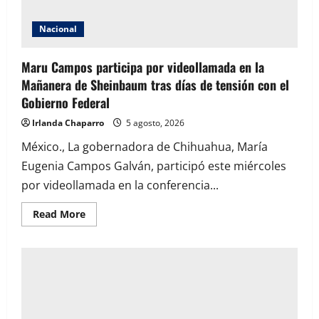
Nacional
Maru Campos participa por videollamada en la
Mañanera de Sheinbaum tras días de tensión con el
Gobierno Federal
Irlanda Chaparro
5 agosto, 2026
México., La gobernadora de Chihuahua, María
Eugenia Campos Galván, participó este miércoles
por videollamada en la conferencia...
Read
Read More
more
about
Maru
Campos
participa
por
videollamada
en
la
Mañanera