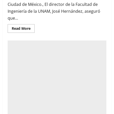
Ciudad de México., El director de la Facultad de
Ingeniería de la UNAM, José Hernández, aseguró
que...
Read
Read More
more
about
Descartan
riesgos
ambientales
por
perforaciones
exploratorias
para
buscar
agua
salada