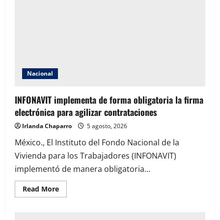
2026
busca
plantar
6.6
millones
de
árboles
en
todo
México
Nacional
INFONAVIT implementa de forma obligatoria la firma
electrónica para agilizar contrataciones
Irlanda Chaparro
5 agosto, 2026
México., El Instituto del Fondo Nacional de la
Vivienda para los Trabajadores (INFONAVIT)
implementó de manera obligatoria...
Read
Read More
more
about
INFONAVIT
implementa