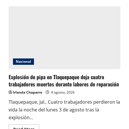
about
Gobierno
de
México
inicia
construcción
de
los
Centros
Comunitarios
México
Imparable
en
21
estados
Nacional
Explosión de pipa en Tlaquepaque deja cuatro
trabajadores muertos durante labores de reparación
Irlanda Chaparro
4 agosto, 2026
Tlaquepaque, Jal., Cuatro trabajadores perdieron la
vida la noche del lunes 3 de agosto tras la
explosión...
Read