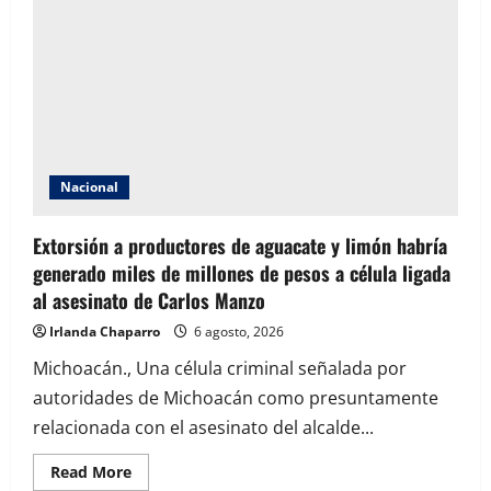
Ángel
Aguirre
por
presunta
participación
en
ocultamiento
de
evidencias
del
caso
Ayotzinapa
Nacional
Extorsión a productores de aguacate y limón habría
generado miles de millones de pesos a célula ligada
al asesinato de Carlos Manzo
Irlanda Chaparro
6 agosto, 2026
Michoacán., Una célula criminal señalada por
autoridades de Michoacán como presuntamente
relacionada con el asesinato del alcalde...
Read
Read More
more