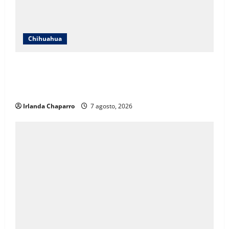
Chihuahua
ICHIFE enfocará obras en Ciudad Juárez ante
crecimiento poblacional y falta de espacios
educativos
Irlanda Chaparro
7 agosto, 2026