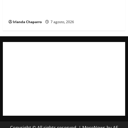
Cruz Roja Chihuahua reporta más de 61 mil
servicios de ambulancia durante 2025
Irlanda Chaparro
7 agosto, 2026
Copyright © All rights reserved.
|
MoreNews
by AF