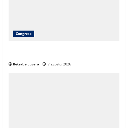
Congreso
Brenda Ríos recorre tianguis de la CDP y atiende
inquietudes de comerciantes
Betzabe Lucero
7 agosto, 2026