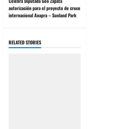
Celebra Diputada Geo Zapata
t
autorización para el proyecto de cruce
internacional Anapra – Sunland Park
n
a
RELATED STORIES
v
i
g
a
t
i
o