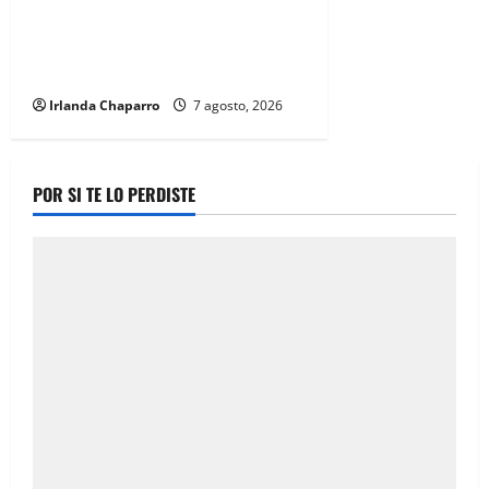
Cruz Roja Chihuahua reporta más
de 61 mil servicios de ambulancia
durante 2025
Irlanda Chaparro
7 agosto, 2026
POR SI TE LO PERDISTE