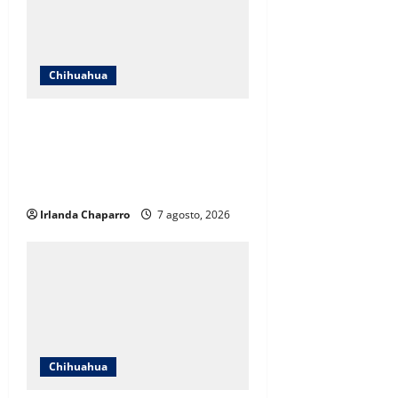
Chihuahua
Cruz Roja Chihuahua responde a
críticas en redes y aclara
cuestionamientos sobre su
operación
Irlanda Chaparro
7 agosto, 2026
Chihuahua