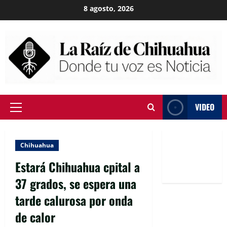
Skip
8 agosto, 2026
to
content
VIDEO
Primary
Menu
Chihuahua
Estará Chihuahua cpital a
37 grados, se espera una
tarde calurosa por onda
de calor