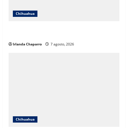
Chihuahua
Cruz Roja Chihuahua responde a críticas en redes y
aclara cuestionamientos sobre su operación
Irlanda Chaparro
7 agosto, 2026
Chihuahua