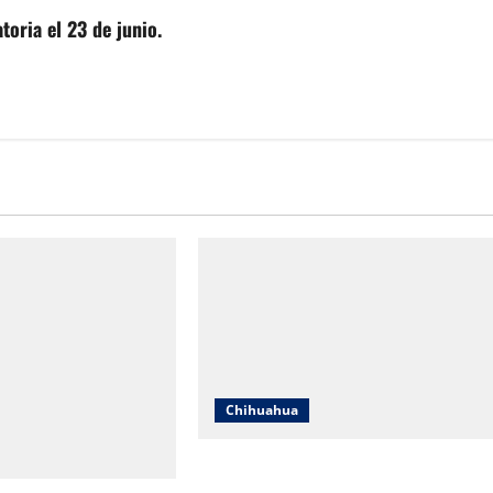
toria el 23 de junio.
Chihuahua
IEE Chihuahua abre convocatoria