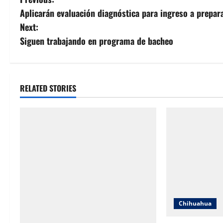
P
Aplicarán evaluación diagnóstica para ingreso a prepara
o
Next:
s
Siguen trabajando en programa de bacheo
t
n
RELATED STORIES
a
v
i
g
a
Chihuahua
t