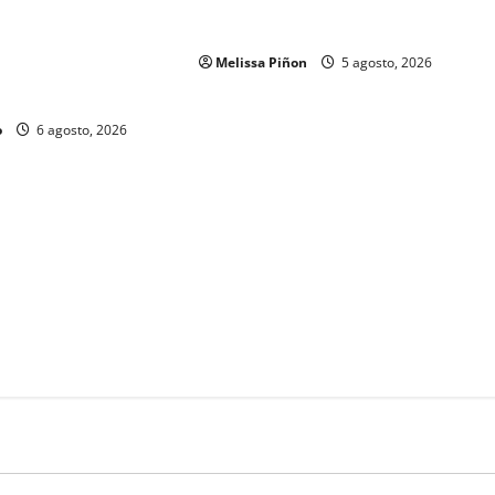
para tres plazas del Servicio
 y Gobierno del Estado
Profesional Electoral Nacional
os a mil 834
Melissa Piñon
5 agosto, 2026
ubilados de la
o
6 agosto, 2026