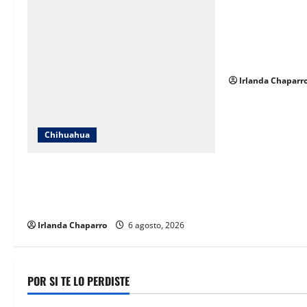
i
SNTE Sección 8
entregarán bon
o
pensionados y j
educación
n
Irlanda Chaparr
Chihuahua
Localizan en Ciudad de México a
adolescente reportada como ausente
en Chihuahua
Irlanda Chaparro
6 agosto, 2026
POR SI TE LO PERDISTE