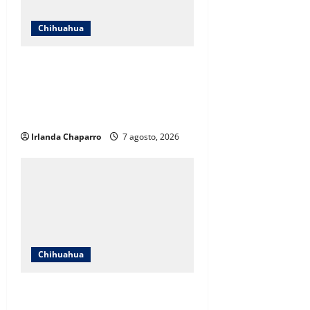
Chihuahua
Cruz Roja Chihuahua responde a
críticas en redes y aclara
cuestionamientos sobre su
operación
Irlanda Chaparro
7 agosto, 2026
Chihuahua
Cruz Roja Chihuahua reporta más
de 61 mil servicios de ambulancia