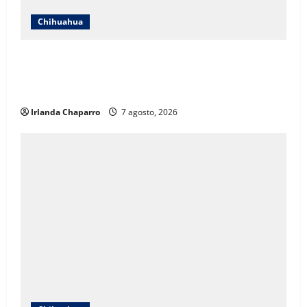
Chihuahua
ICHIFE enfocará obras en Ciudad Juárez ante
crecimiento poblacional y falta de espacios
educativos
Irlanda Chaparro
7 agosto, 2026