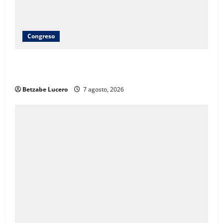
Congreso
Brenda Ríos recorre tianguis de la CDP y atiende
inquietudes de comerciantes
Betzabe Lucero
7 agosto, 2026