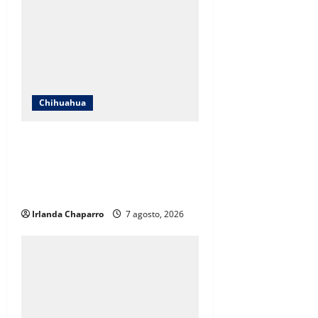
Chihuahua
ICHIFE enfocará obras en Ciudad
Juárez ante crecimiento
poblacional y falta de espacios
educativos
Irlanda Chaparro
7 agosto, 2026