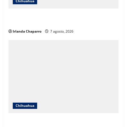
Chihuahua
Cruz Roja Chihuahua responde a críticas en redes y
aclara cuestionamientos sobre su operación
Irlanda Chaparro
7 agosto, 2026
Chihuahua
Cruz Roja Chihuahua reporta más de 61 mil