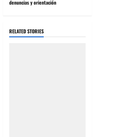
denuncias y orientación
n
a
RELATED STORIES
v
i
g
a
t
i
o
n