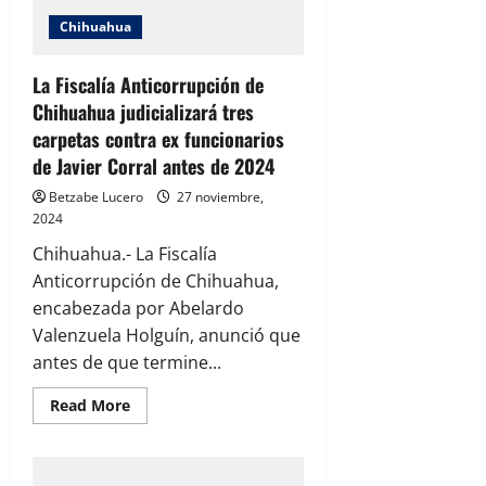
Chihuahua
La Fiscalía Anticorrupción de
Chihuahua judicializará tres
carpetas contra ex funcionarios
de Javier Corral antes de 2024
Betzabe Lucero
27 noviembre,
2024
Chihuahua.- La Fiscalía
Anticorrupción de Chihuahua,
encabezada por Abelardo
Valenzuela Holguín, anunció que
antes de que termine...
Read
Read More
more
about
La
Fiscalía
Anticorrupción