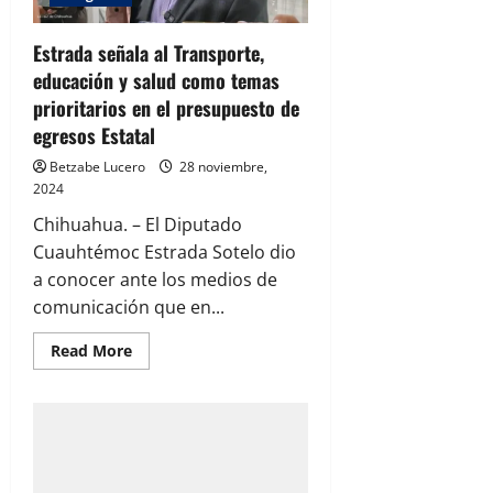
Estrada señala al Transporte,
educación y salud como temas
prioritarios en el presupuesto de
egresos Estatal
Betzabe Lucero
28 noviembre,
2024
Chihuahua. – El Diputado
Cuauhtémoc Estrada Sotelo dio
a conocer ante los medios de
comunicación que en...
Read
Read More
more
about
Estrada
señala
al
Transporte,
educación
y
salud