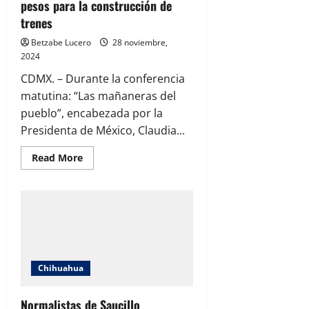
pesos para la construcción de
trenes
Betzabe Lucero
28 noviembre,
2024
CDMX. – Durante la conferencia
matutina: “Las mañaneras del
pueblo”, encabezada por la
Presidenta de México, Claudia...
Read
Read More
more
about
Anuncia
Gobierno
de
México
inversión
de
157
mil
millones
Chihuahua
de
pesos
para
la
Normalistas de Saucillo