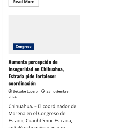
Read
Read More
more
about
Claudia
Sheinbaum
reafirma
control
sobre
el
precio
del
gas
Congreso
LP
Aumenta percepción de
inseguridad en Chihuahua,
Estrada pide fortalecer
coordinación
Betzabe Lucero
28 noviembre,
2024
Chihuahua. – El coordinador de
Morena en el Congreso del
Estado, Cuauhtémoc Estrada,
señaló este miércoles que,...