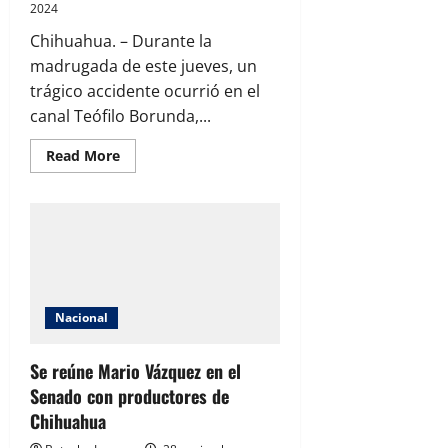
2024
Chihuahua. – Durante la
madrugada de este jueves, un
trágico accidente ocurrió en el
canal Teófilo Borunda,...
Read
Read More
more
about
Mujer
pierde
la
vida
tras
impactante
accidente
vehicular
en
Nacional
el
canal
Teófilo
Borunda
Se reúne Mario Vázquez en el
Senado con productores de
Chihuahua