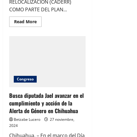
RELOCALIZACIÓN (CADERR)
COMO PARTE DEL PLAN...
Read
Read More
more
about
Claudia
Sheinbaum
presenta
consejo
asesor
de
desarrollo
económico
regional
y
relocalización
Congreso
(CADERR)
como
parte
del
Busca diputada Jael avanzar en el
plan
cumplimiento y acción de la
México
Alerta de Género en Chihuahua
Betzabe Lucero
27 noviembre,
2024
Chihuahua. – En el marco del Día