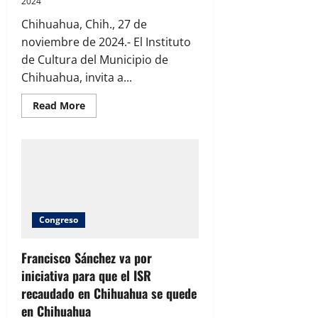
2024
Chihuahua, Chih., 27 de
noviembre de 2024.- El Instituto
de Cultura del Municipio de
Chihuahua, invita a...
Read
Read More
more
about
Descubre
la
Cafebrería:
un
espacio
que
une
café,
libros
Congreso
y
cultura
Francisco Sánchez va por
iniciativa para que el ISR
recaudado en Chihuahua se quede
en Chihuahua