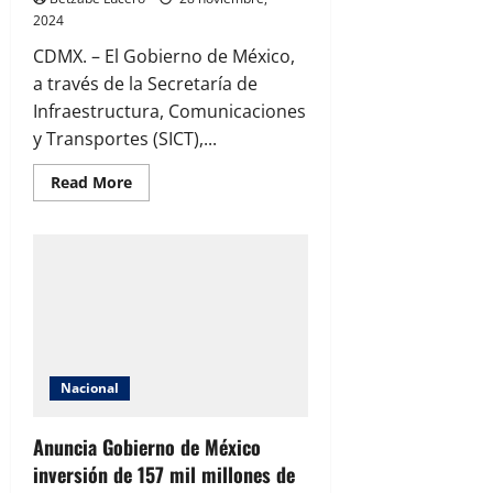
2024
CDMX. – El Gobierno de México,
a través de la Secretaría de
Infraestructura, Comunicaciones
y Transportes (SICT),...
Read
Read More
more
about
Presenta
Titular
de
la
SICT
avance
del
Bachetón
más
de
11
Nacional
mil
baches
atendidos
Anuncia Gobierno de México
inversión de 157 mil millones de