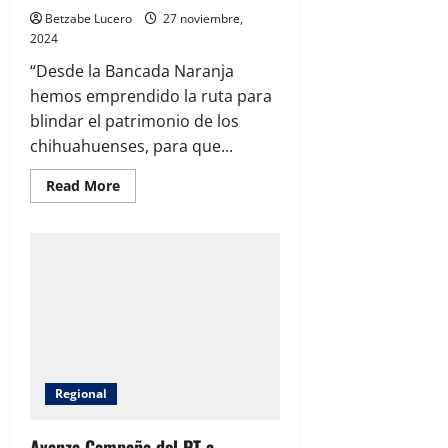
Betzabe Lucero
27 noviembre,
2024
“Desde la Bancada Naranja
hemos emprendido la ruta para
blindar el patrimonio de los
chihuahuenses, para que...
Read
Read More
more
about
Francisco
Sánchez
va
por
iniciativa
para
que
el
ISR
recaudado
en
Chihuahua
se
Regional
quede
en
Chihuahua
Avanza Campaña del PT a