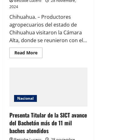
Betzabe Lucero
28 noviembre,
2024
Chihuahua. – Productores
agropecuarios del estado de
Chihuahua visitaron la Cámara
Alta, donde se reunieron con el...
Read
Read More
more
about
Se
reúne
Mario
Vázquez
en
el
Senado
con
Nacional
productores
de
Chihuahua
Presenta Titular de la SICT avance
del Bachetón más de 11 mil
baches atendidos
Betzabe Lucero
28 noviembre,