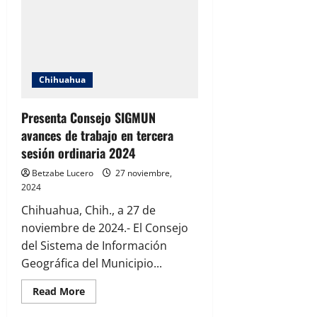
de
Chihuahua
judicializará
tres
carpetas
contra
ex
funcionarios
Chihuahua
de
Javier
Corral
antes
Presenta Consejo SIGMUN
de
avances de trabajo en tercera
2024
sesión ordinaria 2024
Betzabe Lucero
27 noviembre,
2024
Chihuahua, Chih., a 27 de
noviembre de 2024.- El Consejo
del Sistema de Información
Geográfica del Municipio...
Read
Read More
more
about