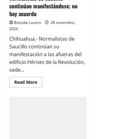
construcción
continúan manifestándose; no
de
trenes
hay acuerdo
Betzabe Lucero
28 noviembre,
2024
Chihuahua.- Normalistas de
Saucillo continúan su
manifestación a las afueras del
edificio Héroes de la Revolución,
sede...
Read
Read More
more
about
Normalistas
de
Saucillo
continúan
manifestándose;
no
hay
acuerdo