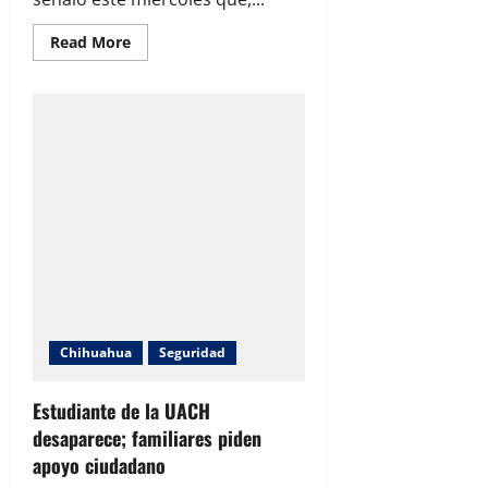
Read
Read More
more
about
Aumenta
percepción
de
inseguridad
en
Chihuahua,
Estrada
pide
fortalecer
coordinación
Chihuahua
Seguridad
Estudiante de la UACH
desaparece; familiares piden
apoyo ciudadano