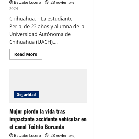
Betzabe Lucero
28 noviembre,
2024
Chihuahua. – La estudiante
Perla, de 23 años y alumna de la
Universidad Autónoma de
Chihuahua (UACH),...
Read
Read More
more
about
Estudiante
de
la
UACH
desaparece;
familiares
piden
Seguridad
apoyo
ciudadano
Mujer pierde la vida tras
impactante accidente vehicular en
el canal Teófilo Borunda
Betzabe Lucero
28 noviembre,