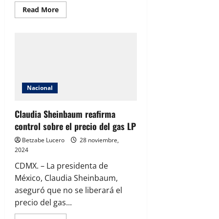
Read
Read More
more
about
Presentan
a
Mariana
LaChica
como
vocera
municipal,
le
dice
Nacional
a
Brenda
Ríos,
“La
Claudia Sheinbaum reafirma
que
control sobre el precio del gas LP
se
lleva
se
Betzabe Lucero
28 noviembre,
aguanta”
2024
CDMX. – La presidenta de
México, Claudia Sheinbaum,
aseguró que no se liberará el
precio del gas...