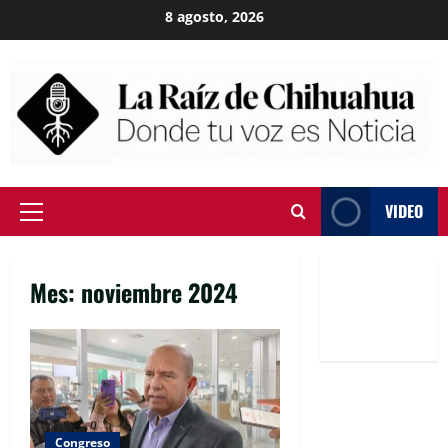
Skip
8 agosto, 2026
to
content
VIDEO
Primary
Menu
Mes:
noviembre 2024
Congreso