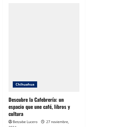
Presenta
Consejo
SIGMUN
avances
de
trabajo
en
tercera
sesión
ordinaria
2024
Chihuahua
Descubre la Cafebrería: un
espacio que une café, libros y
cultura
Betzabe Lucero
27 noviembre,