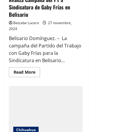
Sindicatura de Gaby Frías en
Belisario
Betzabe Lucero
27 noviembre,
2024
Belisario Domínguez. – La
campaña del Partido del Trabajo
con Gaby Frías para la
Sindicatura en Belisario...
Read
Read More
more
about
Avanza
Campaña
del
PT
a
Sindicatura
de
Gaby
Frías
en
Belisario
Chihuahua