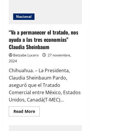
“Kilotón
de
Generosidad”
para
Nacional
combatir
el
hambre
“Va a permanecer el tratado, nos
ayuda a las tres economías”
Claudia Sheinbaum
Betzabe Lucero
27 noviembre,
2024
Chihuahua. – La Presidenta,
Claudia Sheinbaum Pardo,
aseguró que el Tratado
Comercial entre México, Estados
Unidos, Canadá(T-MEC)...
Read
Read More
more
about
“Va
a