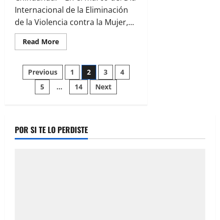
Internacional de la Eliminación
de la Violencia contra la Mujer,...
Read
Read More
more
about
Busca
Paginación
diputada
Previous
1
2
3
4
Jael
avanzar
5
…
14
Next
de
en
el
cumplimiento
entradas
y
acción
de
POR SI TE LO PERDISTE
la
Alerta
de
Género
en
Chihuahua