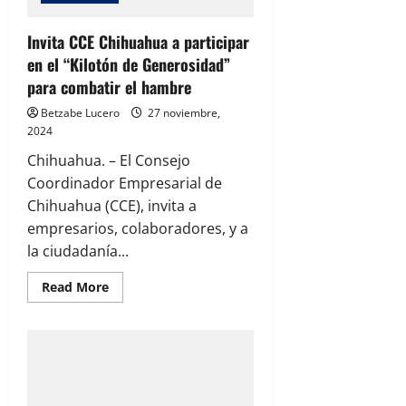
Invita CCE Chihuahua a participar
en el “Kilotón de Generosidad”
para combatir el hambre
Betzabe Lucero
27 noviembre,
2024
Chihuahua. – El Consejo
Coordinador Empresarial de
Chihuahua (CCE), invita a
empresarios, colaboradores, y a
la ciudadanía...
Read
Read More
more
about
Invita
CCE
Chihuahua
a
participar
en
el