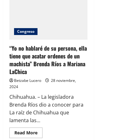
como
temas
prioritarios
en
el
presupuesto
de
Congreso
egresos
Estatal
“Yo no hablaré de su persona, ella
tiene que acatar ordenes de un
machista” Brenda Ríos a Mariana
LaChica
Betzabe Lucero
28 noviembre,
2024
Chihuahua. – La legisladora
Brenda Ríos dio a conocer para
La raíz de Chihuahua que
lamenta las...
Read
Read More
more