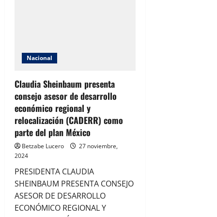
permanecer
el
tratado,
nos
ayuda
a
las
tres
economías”
Nacional
Claudia
Sheinbaum
Claudia Sheinbaum presenta
consejo asesor de desarrollo
económico regional y
relocalización (CADERR) como
parte del plan México
Betzabe Lucero
27 noviembre,
2024
PRESIDENTA CLAUDIA
SHEINBAUM PRESENTA CONSEJO
ASESOR DE DESARROLLO
ECONÓMICO REGIONAL Y