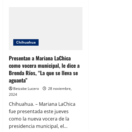
about
“Yo
no
hablaré
de
su
persona,
ella
tiene
que
acatar
Chihuahua
ordenes
de
un
Presentan a Mariana LaChica
machista”
Brenda
como vocera municipal, le dice a
Ríos
a
Brenda Ríos, “La que se lleva se
Mariana
aguanta”
LaChica
Betzabe Lucero
28 noviembre,
2024
Chihuahua. – Mariana LaChica
fue presentada este jueves
como la nueva vocera de la
presidencia municipal, el...