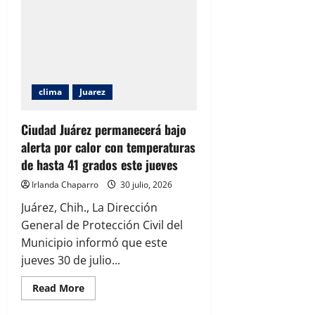
en
Chihuahua
clima
Juarez
Ciudad Juárez permanecerá bajo
alerta por calor con temperaturas
de hasta 41 grados este jueves
Irlanda Chaparro
30 julio, 2026
Juárez, Chih., La Dirección
General de Protección Civil del
Municipio informó que este
jueves 30 de julio...
Read
Read More
more
about