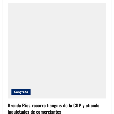
en
Ciudad
Juárez
Congreso
Brenda Ríos recorre tianguis de la CDP y atiende
inquietudes de comerciantes