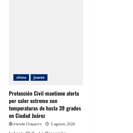
muy
caluroso
y
lluvias
con
tormentas
para
este
miércoles
en
Chihuahua
clima
Juarez
Protección Civil mantiene alerta
por calor extremo con
temperaturas de hasta 39 grados
en Ciudad Juárez
Irlanda Chaparro
5 agosto, 2026