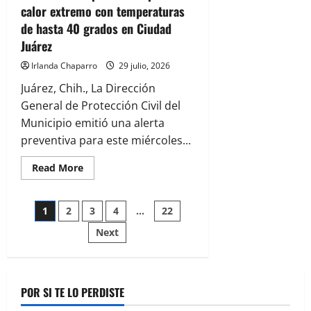
calor extremo con temperaturas
de hasta 40 grados en Ciudad
Juárez
Irlanda Chaparro
29 julio, 2026
Juárez, Chih., La Dirección
General de Protección Civil del
Municipio emitió una alerta
preventiva para este miércoles...
Read
Read More
more
about
Emiten
Paginación
alerta
1
2
3
4
…
22
preventiva
por
Next
de
calor
extremo
con
entradas
temperaturas
de
hasta
POR SI TE LO PERDISTE
40
grados