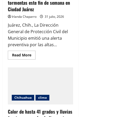
tormentas este fin de semana en
Ciudad Juárez
Irlanda Chaparro
31 julio, 2026
Juárez, Chih., La Dirección
General de Protección Civil del
Municipio emitió una alerta
preventiva por las altas...
Read
Read More
more
about
Protección
Civil
alerta
por
calor
de
42
grados
y
Chihuahua
clima
posibles
tormentas
este
fin
Calor de hasta 41 grados y lluvias
de
semana