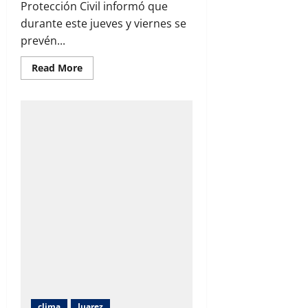
Protección Civil informó que
durante este jueves y viernes se
prevén...
Read
Read More
more
about
Protección
Civil
alerta
por
lluvias
intensas,
tormentas
eléctricas
y
calor
de
hasta
40
grados
en
Chihuahua
clima
Juarez