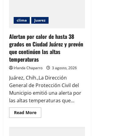
clima
Juarez
Alertan por calor de hasta 38
grados en Ciudad Juárez y prevén
que continúen las altas
temperaturas
Irlanda Chaparro
3 agosto, 2026
Juárez, Chih.,La Dirección
General de Protección Civil del
Municipio emitió una alerta por
las altas temperaturas que...
Read
Read More
more
about
Alertan
por
calor