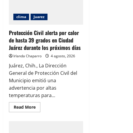
Chihuahua
clima
Juarez
Protección Civil alerta por calor
de hasta 39 grados en Ciudad
Juárez durante los próximos días
Irlanda Chaparro
4 agosto, 2026
Juárez, Chih., La Dirección
General de Protección Civil del
Municipio emitió una
advertencia por altas
temperaturas para...
Read
Read More
more
about
Protección
Civil
alerta
por