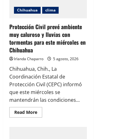
vientos
y
Chihuahua
clima
lluvias
para
este
jueves
Protección Civil prevé ambiente
en
muy caluroso y lluvias con
Chihuahua
tormentas para este miércoles en
Chihuahua
Irlanda Chaparro
5 agosto, 2026
Chihuahua, Chih., La
Coordinación Estatal de
Protección Civil (CEPC) informó
que este miércoles se
mantendrán las condiciones...
Read
Read More
more
about
Protección
Civil
prevé
ambiente