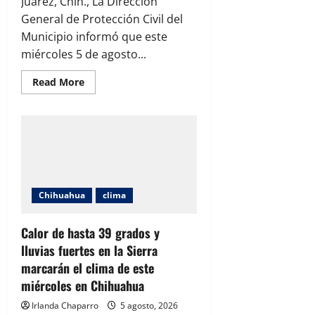
Juárez, Chih., La Dirección
General de Protección Civil del
Municipio informó que este
miércoles 5 de agosto...
Read
Read More
more
about
Protección
Civil
mantiene
alerta
por
calor
extremo
con
temperaturas
Chihuahua
clima
de
hasta
39
grados
Calor de hasta 39 grados y
en
lluvias fuertes en la Sierra
Ciudad
Juárez
marcarán el clima de este
miércoles en Chihuahua
Irlanda Chaparro
5 agosto, 2026