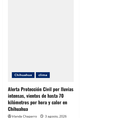
hasta
40
grados
y
lluvias
fuertes
para
este
martes
en
Chihuahua
Chihuahua
clima
Alerta Protección Civil por lluvias
intensas, vientos de hasta 70
kilómetros por hora y calor en
Chihuahua
Irlanda Chaparro
3 agosto, 2026