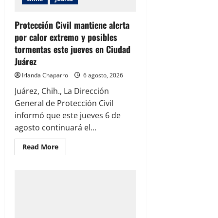
Protección Civil mantiene alerta
por calor extremo y posibles
tormentas este jueves en Ciudad
Juárez
Irlanda Chaparro
6 agosto, 2026
Juárez, Chih., La Dirección
General de Protección Civil
informó que este jueves 6 de
agosto continuará el...
Read
Read More
more
about
Protección
Civil
mantiene
alerta
por
calor
extremo
y