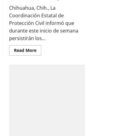
Chihuahua, Chih., La
Coordinación Estatal de
Protección Civil informó que
durante este inicio de semana
persistirán los...
Read
Read More
more
about
Alerta
Protección
Civil
por
lluvias
intensas,
vientos
de
hasta
70
kilómetros
por
hora
y
calor
en
Chihuahua