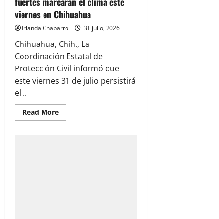
fuertes marcarán el clima este
en
viernes en Chihuahua
Ciudad
Juárez
Irlanda Chaparro
31 julio, 2026
Chihuahua, Chih., La
Coordinación Estatal de
Protección Civil informó que
este viernes 31 de julio persistirá
el...
Read
Read More
more
about
Calor
de
hasta
41
grados
y
lluvias
fuertes
marcarán
el
clima
este
viernes