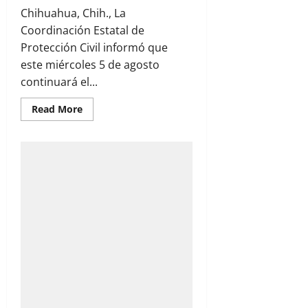
Chihuahua, Chih., La
Coordinación Estatal de
Protección Civil informó que
este miércoles 5 de agosto
continuará el...
Read
Read More
more
about
Calor
de
hasta
39
grados
y
lluvias
fuertes
en
la
Sierra
marcarán
el
clima
de
este
miércoles
en