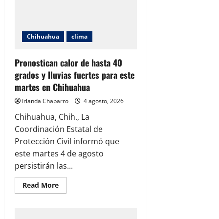
calor
de
hasta
39
grados
Chihuahua
clima
en
Ciudad
Juárez
durante
Pronostican calor de hasta 40
los
grados y lluvias fuertes para este
próximos
días
martes en Chihuahua
Irlanda Chaparro
4 agosto, 2026
Chihuahua, Chih., La
Coordinación Estatal de
Protección Civil informó que
este martes 4 de agosto
persistirán las...
Read
Read More
more
about
Pronostican
calor
de