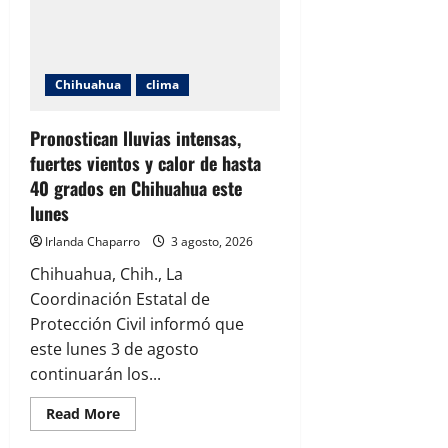
de
hasta
38
grados
en
Ciudad
Chihuahua
clima
Juárez
y
prevén
que
Pronostican lluvias intensas,
continúen
fuertes vientos y calor de hasta
las
altas
40 grados en Chihuahua este
temperaturas
lunes
Irlanda Chaparro
3 agosto, 2026
Chihuahua, Chih., La
Coordinación Estatal de
Protección Civil informó que
este lunes 3 de agosto
continuarán los...
Read
Read More
more
about