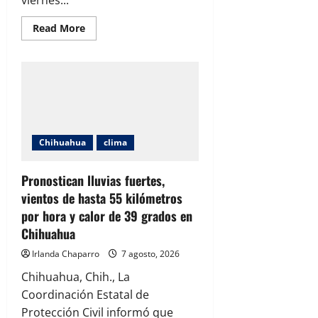
Read
Read More
more
about
Protección
Civil
alerta
por
calor
de
hasta
38
grados
Chihuahua
clima
y
posibilidad
de
tormentas
Pronostican lluvias fuertes,
en
vientos de hasta 55 kilómetros
Ciudad
Juárez
por hora y calor de 39 grados en
Chihuahua
Irlanda Chaparro
7 agosto, 2026
Chihuahua, Chih., La
Coordinación Estatal de
Protección Civil informó que