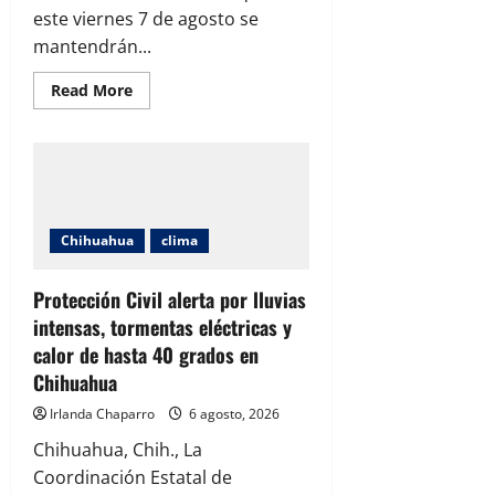
este viernes 7 de agosto se
mantendrán...
Read
Read More
more
about
Pronostican
lluvias
fuertes,
vientos
de
hasta
55
Chihuahua
clima
kilómetros
por
hora
y
Protección Civil alerta por lluvias
calor
de
intensas, tormentas eléctricas y
39
calor de hasta 40 grados en
grados
en
Chihuahua
Chihuahua
Irlanda Chaparro
6 agosto, 2026
Chihuahua, Chih., La
Coordinación Estatal de