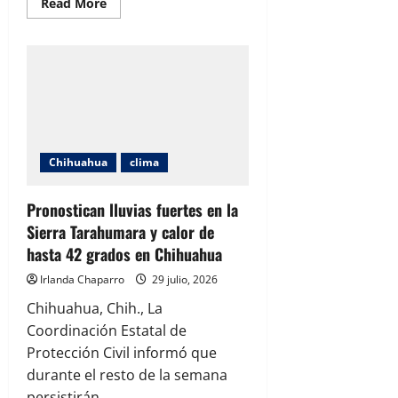
Read
Read More
more
about
Persistirá
el
calor
extremo
en
Chihuahua
con
temperaturas
de
hasta
Chihuahua
clima
41
grados
y
lluvias
Pronostican lluvias fuertes en la
fuertes
en
Sierra Tarahumara y calor de
la
hasta 42 grados en Chihuahua
sierra
Irlanda Chaparro
29 julio, 2026
Chihuahua, Chih., La
Coordinación Estatal de
Protección Civil informó que
durante el resto de la semana
persistirán...