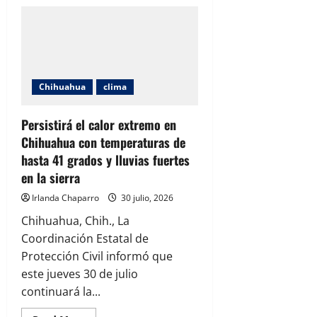
Ciudad
Juárez
permanecerá
bajo
alerta
por
calor
con
temperaturas
Chihuahua
clima
de
hasta
41
grados
Persistirá el calor extremo en
este
Chihuahua con temperaturas de
jueves
hasta 41 grados y lluvias fuertes
en la sierra
Irlanda Chaparro
30 julio, 2026
Chihuahua, Chih., La
Coordinación Estatal de
Protección Civil informó que
este jueves 30 de julio
continuará la...