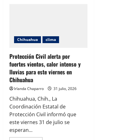
Pronostican
lluvias
intensas,
fuertes
vientos
y
calor
de
hasta
Chihuahua
clima
40
grados
en
Chihuahua
Protección Civil alerta por
este
fuertes vientos, calor intenso y
lunes
lluvias para este viernes en
Chihuahua
Irlanda Chaparro
31 julio, 2026
Chihuahua, Chih., La
Coordinación Estatal de
Protección Civil informó que
este viernes 31 de julio se
esperan...