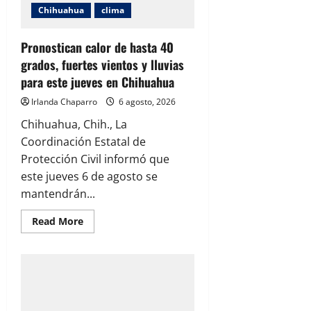
posibles
Chihuahua
clima
tormentas
este
jueves
en
Pronostican calor de hasta 40
Ciudad
grados, fuertes vientos y lluvias
Juárez
para este jueves en Chihuahua
Irlanda Chaparro
6 agosto, 2026
Chihuahua, Chih., La
Coordinación Estatal de
Protección Civil informó que
este jueves 6 de agosto se
mantendrán...
Read
Read More
more
about
Pronostican
calor
de
hasta
40
grados,
fuertes