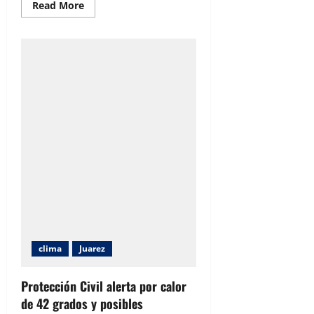
Read
Read More
more
about
Protección
Civil
alerta
por
fuertes
vientos,
calor
intenso
y
lluvias
para
este
viernes
en
Chihuahua
clima
Juarez
Protección Civil alerta por calor
de 42 grados y posibles