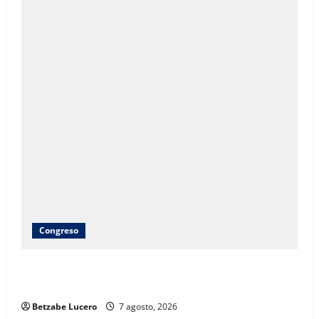
Congreso
Brenda Ríos recorre tianguis de la CDP y atiende
inquietudes de comerciantes
Betzabe Lucero
7 agosto, 2026