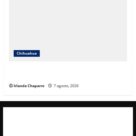
Chihuahua
Cruz Roja Chihuahua reporta más de 61 mil
servicios de ambulancia durante 2025
Irlanda Chaparro
7 agosto, 2026