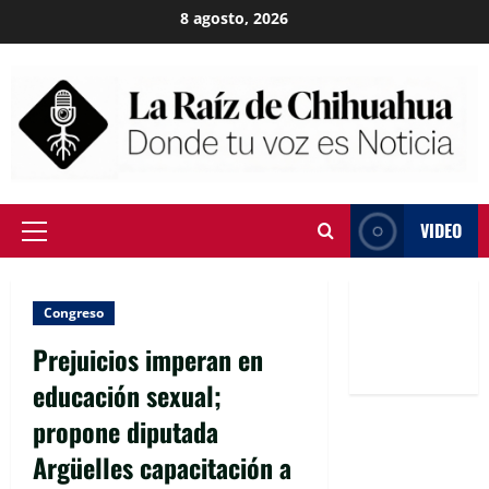
Skip
8 agosto, 2026
to
content
VIDEO
Primary
Menu
Congreso
Prejuicios imperan en
educación sexual;
propone diputada
Argüelles capacitación a