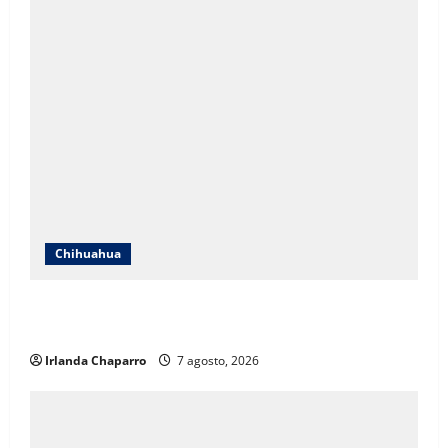
Chihuahua
Cruz Roja Chihuahua responde a críticas en redes y
aclara cuestionamientos sobre su operación
Irlanda Chaparro
7 agosto, 2026