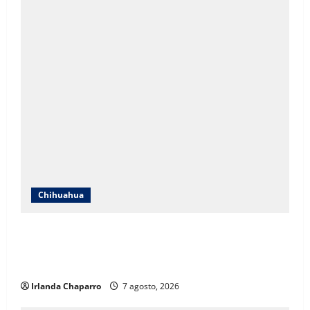
Chihuahua
ICHIFE enfocará obras en Ciudad Juárez ante
crecimiento poblacional y falta de espacios
educativos
Irlanda Chaparro
7 agosto, 2026