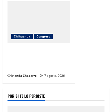
Chihuahua
Congreso
Diputadas Joss Vega y Nancy Frías
dan seguimiento al programa
Juntos Construimos para
fortalecer escuelas en Chihuahua
Irlanda Chaparro
7 agosto, 2026
POR SI TE LO PERDISTE