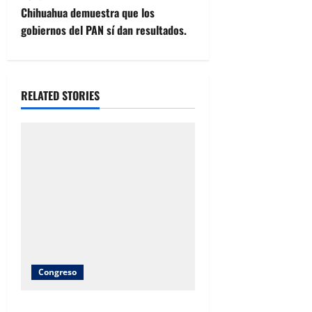
s
Chihuahua demuestra que los
t
gobiernos del PAN sí dan resultados.
n
a
RELATED STORIES
v
i
g
a
t
i
Congreso
o
Brenda Ríos recorre tianguis de