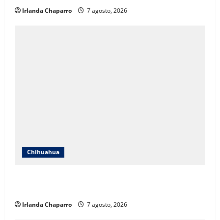
Irlanda Chaparro
7 agosto, 2026
Chihuahua
Cruz Roja Chihuahua responde a críticas en redes y
aclara cuestionamientos sobre su operación
Irlanda Chaparro
7 agosto, 2026