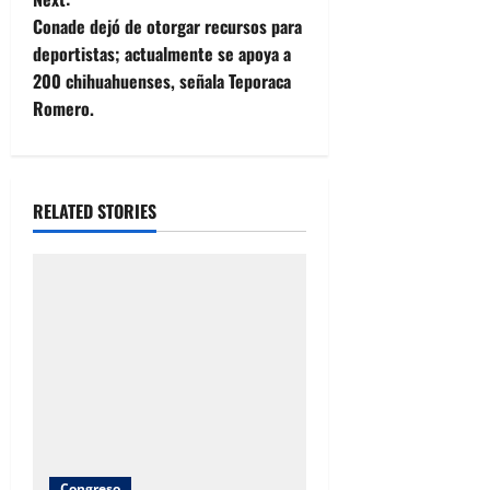
t
Conade dejó de otorgar recursos para
deportistas; actualmente se apoya a
n
200 chihuahuenses, señala Teporaca
Romero.
a
v
i
RELATED STORIES
g
a
t
i
o
Congreso