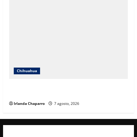
Chihuahua
Cruz Roja Chihuahua reporta más de 61 mil
servicios de ambulancia durante 2025
Irlanda Chaparro
7 agosto, 2026