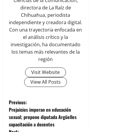
Ciencias de la Comunicación,
directora de La Raíz de
Chihuahua, periodista
independiente y creadora digital.
Con una trayectoria enfocada en
el análisis crítico y la
investigación, ha documentado
los temas más relevantes de la
región
Visit Website
View All Posts
P
Previous:
Prejuicios imperan en educación
o
sexual; propone diputada Argüelles
capacitación a docentes
s
Next: