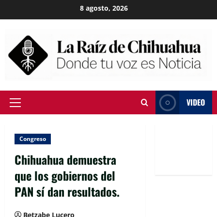
Skip
8 agosto, 2026
to
content
VIDEO
Primary
Menu
Congreso
Chihuahua demuestra
que los gobiernos del
PAN sí dan resultados.
Betzabe Lucero