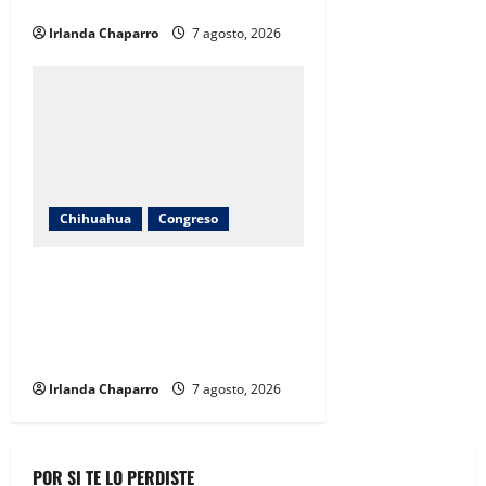
Jiménez
Irlanda Chaparro
7 agosto, 2026
Chihuahua
Congreso
Diputadas Joss Vega y Nancy Frías
dan seguimiento al programa
Juntos Construimos para
fortalecer escuelas en Chihuahua
Irlanda Chaparro
7 agosto, 2026
POR SI TE LO PERDISTE