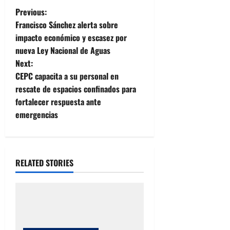
P
Previous:
Francisco Sánchez alerta sobre
o
impacto económico y escasez por
nueva Ley Nacional de Aguas
s
Next:
t
CEPC capacita a su personal en
rescate de espacios confinados para
n
fortalecer respuesta ante
emergencias
a
v
i
RELATED STORIES
g
a