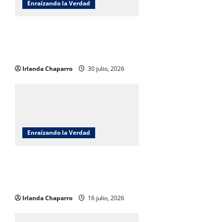
t
Enraízando la Verdad
i
Enraizando la verdad: Frente al
o
Barrenador somos la Barrera por
Benjamín Carrera
n
Irlanda Chaparro
30 julio, 2026
Enraízando la Verdad
Enraizando la verdad; Soberanía
Hídrica: Una agenda compartida
por Benjamín Carrera
Irlanda Chaparro
16 julio, 2026