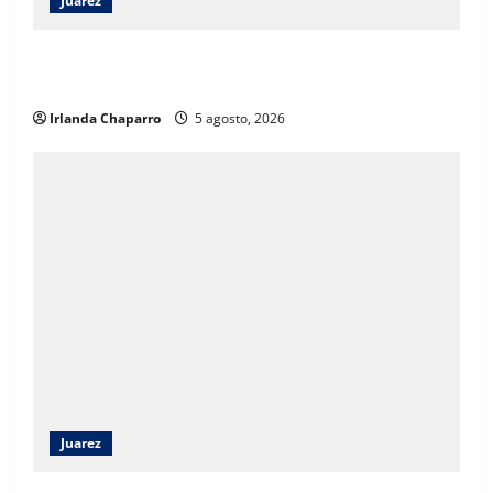
Juarez
ECO Juárez 2026 reúne a estudiantes y especialistas
para impulsar la arquitectura con visión de futuro
Irlanda Chaparro
5 agosto, 2026
Juarez