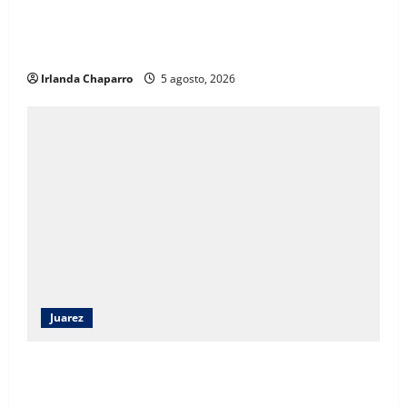
Capacitan a 52 elementos de la SSPE en criminología
clínica para fortalecer investigaciones en Ciudad
Juárez
Irlanda Chaparro
5 agosto, 2026
Juarez
Ortiz Orpinel garantiza continuidad de obras y
certeza al sector de la construcción en Juárez