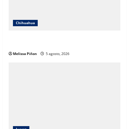
Chihuahua
IEE Chihuahua abre convocatoria para tres plazas del
Servicio Profesional Electoral Nacional
Melissa Piñon
5 agosto, 2026