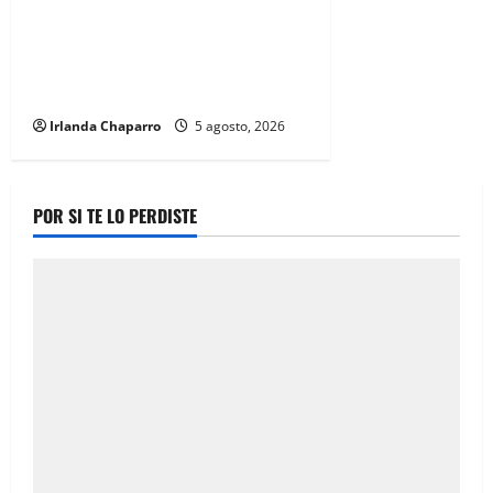
Ortiz Orpinel garantiza
continuidad de obras y certeza al
sector de la construcción en
Juárez
Irlanda Chaparro
5 agosto, 2026
POR SI TE LO PERDISTE