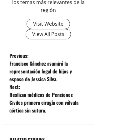
los temas más relevantes de la
región
Visit Website
View All Posts
P
Previous:
Francisco Sánchez asumirá la
o
representación legal de hijos y
esposo de Jessica Silva.
s
Next:
t
Realizan médicos de Pensiones
Civiles primera cirugía con válvula
n
aórtica sin sutura.
a
v
RELATED STORIES