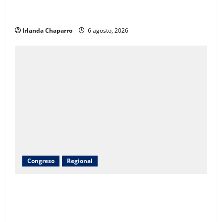
bonos a mil 834 pensionados y jubilados de la
educación
Irlanda Chaparro
6 agosto, 2026
Congreso
Regional
Inauguran obras de agua potable, drenaje,
electrificación y pavimentación en Riva Palacio con
inversión superior a 9 millones de pesos