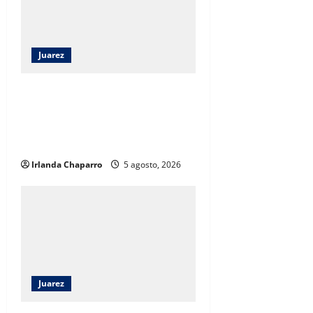
Juarez
Capacitan a 52 elementos de la
SSPE en criminología clínica para
fortalecer investigaciones en
Ciudad Juárez
Irlanda Chaparro
5 agosto, 2026
Juarez