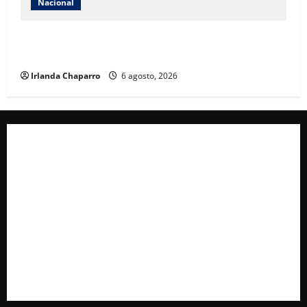
Nacional
Jornada Nacional de Reforestación 2026 busca
plantar 6.6 millones de árboles en todo México
Irlanda Chaparro
6 agosto, 2026