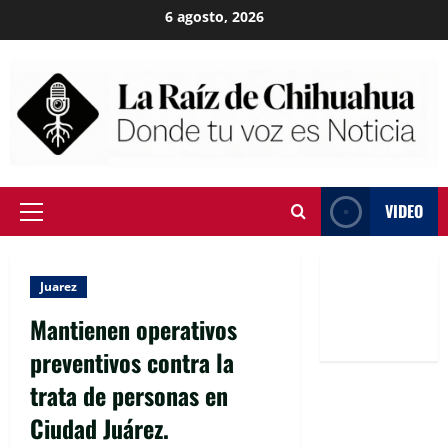
Skip
6 agosto, 2026
to
content
VIDEO
Primary
Menu
Juarez
Mantienen operativos
preventivos contra la
trata de personas en
Ciudad Juárez.