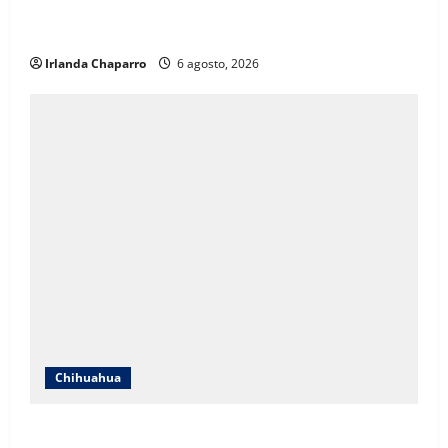
Localizan en Ciudad de México a adolescente
reportada como ausente en Chihuahua
Irlanda Chaparro
6 agosto, 2026
Chihuahua
SNTE Sección 8 y Gobierno del Estado entregarán