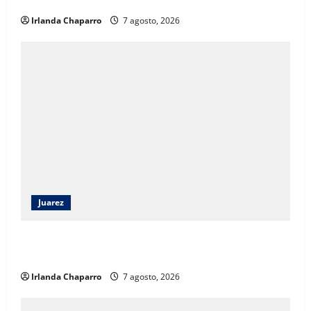
sociales
Irlanda Chaparro
7 agosto, 2026
Juarez
Héctor Ortiz reconoce legado de Rubí Enríquez al
frente del DIF Municipal de Juárez
Irlanda Chaparro
7 agosto, 2026