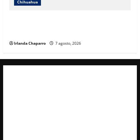
Chihuahua
Andrea Chávez acusa uso indebido de recursos en
publicidad oficial y anuncia denuncia por presunta
corrupción
Irlanda Chaparro
7 agosto, 2026