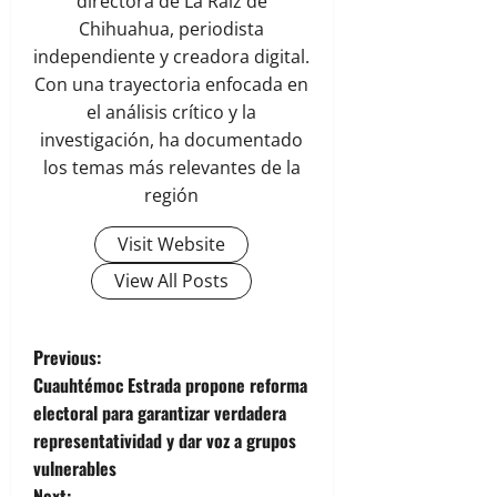
directora de La Raíz de
Chihuahua, periodista
independiente y creadora digital.
Con una trayectoria enfocada en
el análisis crítico y la
investigación, ha documentado
los temas más relevantes de la
región
Visit Website
View All Posts
P
Previous:
Cuauhtémoc Estrada propone reforma
o
electoral para garantizar verdadera
representatividad y dar voz a grupos
s
vulnerables
Next: