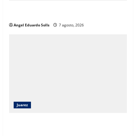
Afirma Angélica Mendoza que el DIF de Juárez
evolucionó hacia un modelo de desarrollo humano
Angel Eduardo SolIs
7 agosto, 2026
Juarez
Angélica Mendoza Beltrán asumirá la presidencia del
DIF Municipal con continuidad a los programas