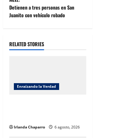
t
Detienen a tres personas en San
n
Juanito con vehículo robado
a
v
RELATED STORIES
i
g
a
Enraízando la Verdad
t
Enraizando la verdad: Jornada
i
Nacional de Reforestación 2026
o
por Benjamín Carrera
Irlanda Chaparro
6 agosto, 2026
n