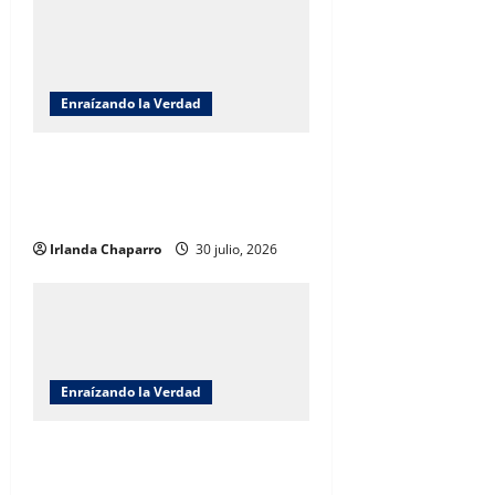
Enraízando la Verdad
Enraizando la verdad: Frente al
Barrenador somos la Barrera por
Benjamín Carrera
Irlanda Chaparro
30 julio, 2026
Enraízando la Verdad
Enraizando la verdad; Soberanía
Hídrica: Una agenda compartida