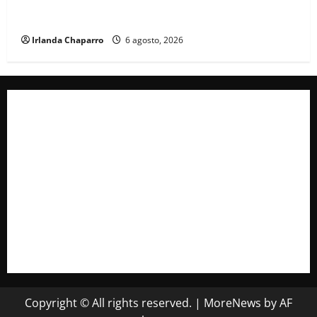
familias de personas desaparecidas en Guadalupe y
Calvo
Irlanda Chaparro
6 agosto, 2026
Copyright © All rights reserved.
|
MoreNews
by AF