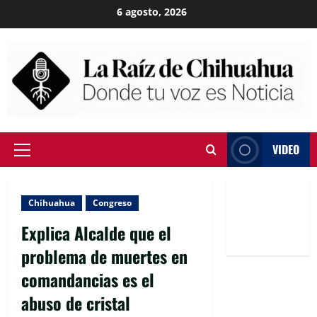
Skip
6 agosto, 2026
to
content
VIDEO
Primary
Menu
Chihuahua
Congreso
Explica Alcalde que el
problema de muertes en
comandancias es el
abuso de cristal