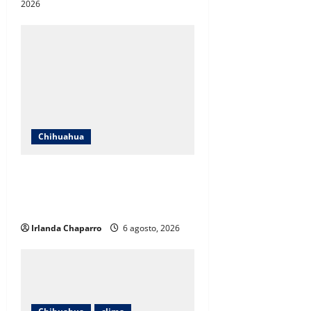
2026
Chihuahua
SSPE localiza y clausura toma
clandestina de hidrocarburos en
el municipio de Chihuahua
Irlanda Chaparro
6 agosto, 2026