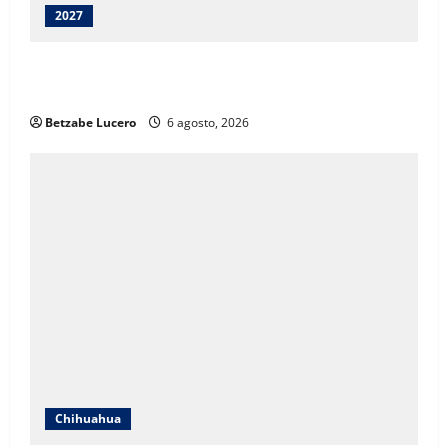
2027
Juárez debe recibir lo que merece: Cruz Pérez
Cuéllar
Betzabe Lucero
6 agosto, 2026
Chihuahua