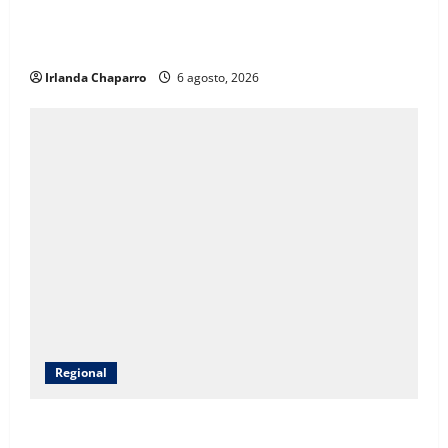
SSPE localiza y clausura toma clandestina de
hidrocarburos en el municipio de Chihuahua
Irlanda Chaparro
6 agosto, 2026
Regional
CEAVE fortalece acompañamiento psicosocial a