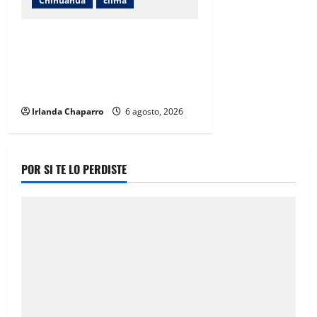
Chihuahua
clima
Protección Civil alerta por lluvias
intensas, tormentas eléctricas y
calor de hasta 40 grados en
Chihuahua
Irlanda Chaparro
6 agosto, 2026
POR SI TE LO PERDISTE