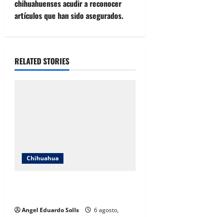
chihuahuenses acudir a reconocer
n
artículos que han sido asegurados.
a
v
RELATED STORIES
i
g
a
t
i
Chihuahua
o
Encabeza Rubí Enríquez emotivo
n
quinto informe del DIF en Juárez
Angel Eduardo SolIs
6 agosto,