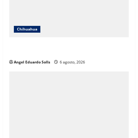
Chihuahua
Encabeza Rubí Enríquez emotivo quinto informe del
DIF en Juárez
Angel Eduardo SolIs
6 agosto, 2026