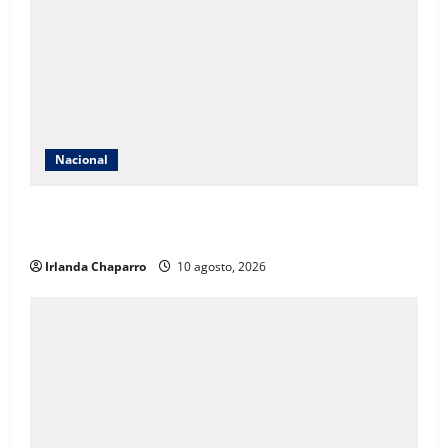
Nacional
Gobierno de México establece el Día Nacional de la
Reforestación para impulsar jornadas cada agosto
Irlanda Chaparro
10 agosto, 2026