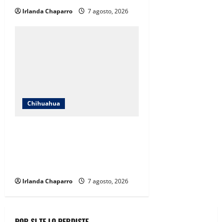
Irlanda Chaparro
7 agosto, 2026
Chihuahua
Cruz Roja Chihuahua responde a
críticas en redes y aclara
cuestionamientos sobre su
operación
Irlanda Chaparro
7 agosto, 2026
POR SI TE LO PERDISTE