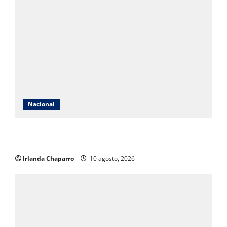
Nacional
Secretaría de las Mujeres condena caso de niña de 11
años embarazada en Matamoros
Irlanda Chaparro
10 agosto, 2026