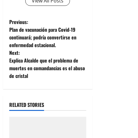
View All Posts
P
Previous:
Plan de vacunación para Covid-19
o
continuará; podría convertirse en
enfermedad estacional.
s
Next:
t
Explica Alcalde que el problema de
muertes en comandancias es el abuso
n
de cristal
a
v
RELATED STORIES
i
g