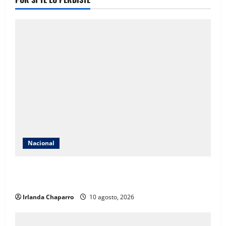
Nacional
INE aclara que contrato con Territorium Life no está
relacionado con exámenes de admisión
Irlanda Chaparro
10 agosto, 2026