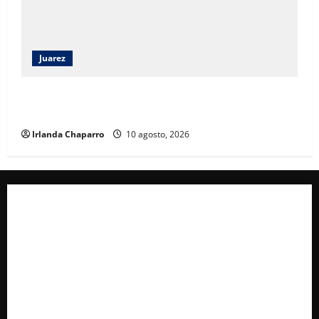
Juarez
Andrea Chávez destaca participación vecinal y
respaldo a la Cuarta Transformación en Juárez
Irlanda Chaparro
10 agosto, 2026