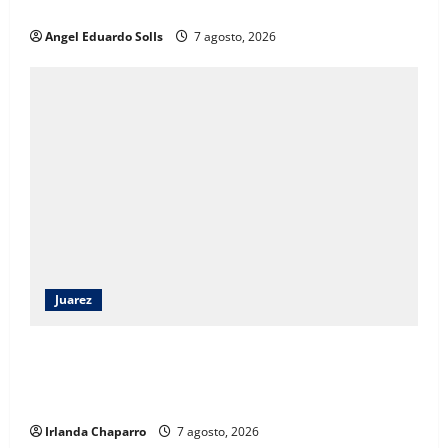
evolucionó hacia un modelo de desarrollo humano
Angel Eduardo SolIs
7 agosto, 2026
Juarez
Angélica Mendoza Beltrán asumirá la presidencia del
DIF Municipal con continuidad a los programas
sociales
Irlanda Chaparro
7 agosto, 2026