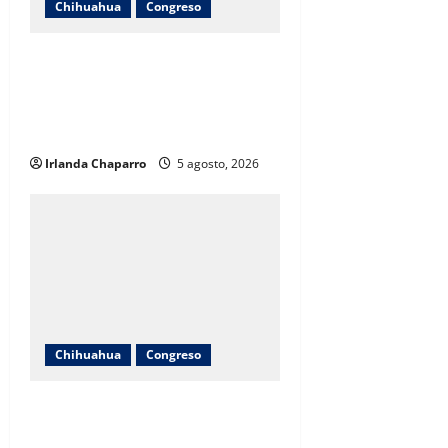
Chihuahua
Congreso
Cuauhtémoc Estrada evita
pronunciarse sobre denuncia
contra jueza; “desconozco el
tema”
Irlanda Chaparro
5 agosto, 2026
Chihuahua
Congreso
Carlos Olson recorre colonias de
Chihuahua para recoger