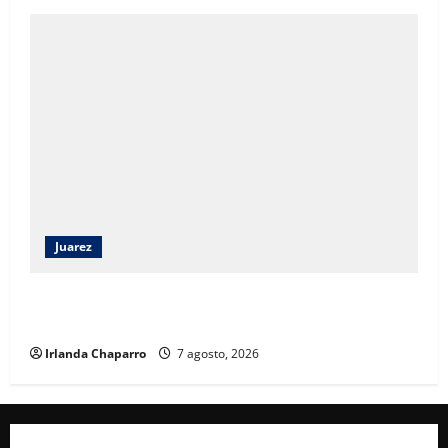
Juarez
Héctor Ortiz reconoce legado de Rubí Enríquez al
frente del DIF Municipal de Juárez
Irlanda Chaparro
7 agosto, 2026