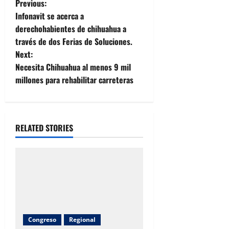
P
Previous:
Infonavit se acerca a
o
derechohabientes de chihuahua a
través de dos Ferias de Soluciones.
s
Next:
t
Necesita Chihuahua al menos 9 mil
millones para rehabilitar carreteras
n
a
RELATED STORIES
v
i
g
a
t
Congreso
Regional