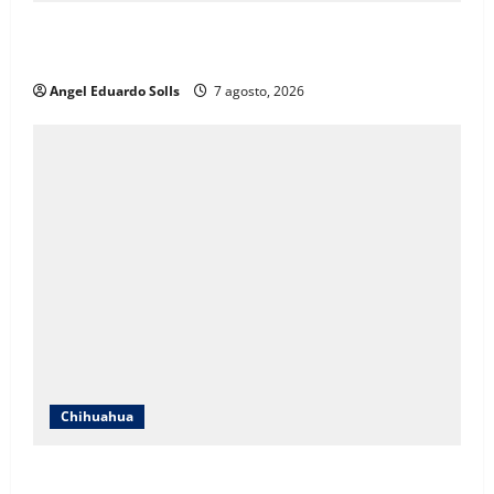
Mayra Chávez destaca que la transformación en
Chihuahua prioriza a las mujeres
Angel Eduardo SolIs
7 agosto, 2026
Chihuahua
Afirma Angélica Mendoza que el DIF de Juárez