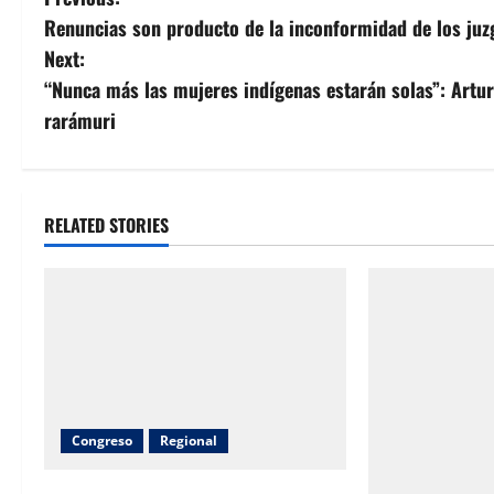
P
Renuncias son producto de la inconformidad de los juz
o
Next:
s
“Nunca más las mujeres indígenas estarán solas”: Artu
rarámuri
t
n
a
RELATED STORIES
v
i
g
a
Congreso
Regional
t