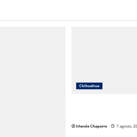
Chihuahua
Cruz Roja Chihuahua responde
en redes y aclara cuestionam
sobre su operación
Irlanda Chaparro
7 agosto, 2