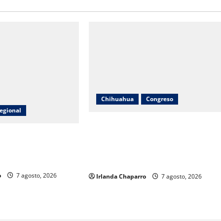
Chihuahua
Congreso
egional
Diputadas Joss Vega y Nancy Frías
lcanza 380 toneladas
dan seguimiento al programa Juntos
egados a productores
Construimos para fortalecer
iménez
escuelas en Chihuahua
o
7 agosto, 2026
Irlanda Chaparro
7 agosto, 2026