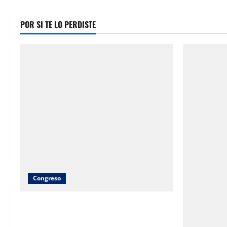
POR SI TE LO PERDISTE
Congreso
Brenda Ríos recorre tianguis de la CDP
y atiende inquietudes de comerciantes