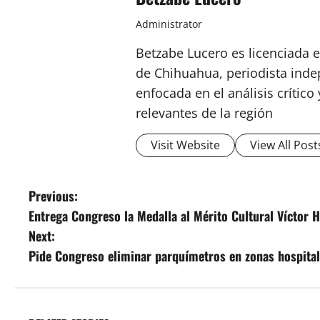
Administrator
Betzabe Lucero es licenciada e
de Chihuahua, periodista indep
enfocada en el análisis crític
relevantes de la región
Visit Website
View All Post
P
Previous:
Entrega Congreso la Medalla al Mérito Cultural Víctor
o
Next:
s
Pide Congreso eliminar parquímetros en zonas hospital
t
n