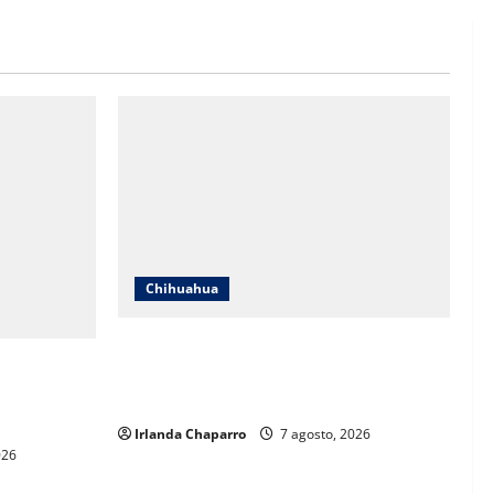
Chihuahua
Cruz Roja Chihuahua reporta más de 61
 a críticas
mil servicios de ambulancia durante
ientos
2025
Irlanda Chaparro
7 agosto, 2026
026