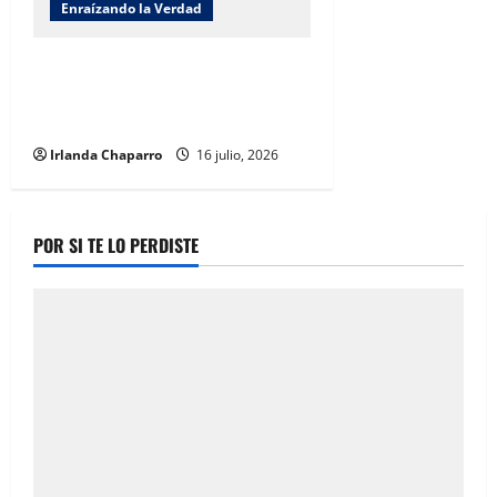
Enraízando la Verdad
Enraizando la verdad; Soberanía
Hídrica: Una agenda compartida
por Benjamín Carrera
Irlanda Chaparro
16 julio, 2026
POR SI TE LO PERDISTE