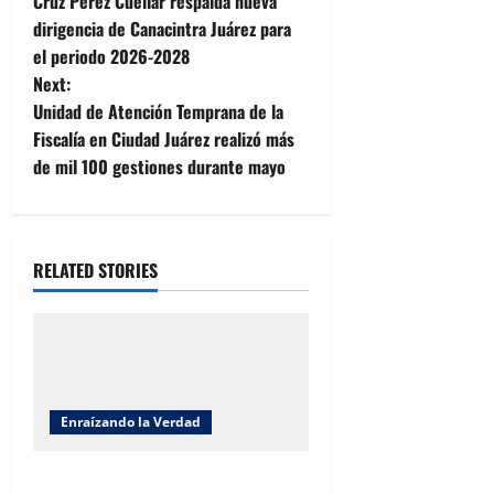
Cruz Pérez Cuéllar respalda nueva
o
dirigencia de Canacintra Juárez para
el periodo 2026-2028
s
Next:
t
Unidad de Atención Temprana de la
Fiscalía en Ciudad Juárez realizó más
n
de mil 100 gestiones durante mayo
a
v
RELATED STORIES
i
g
a
Enraízando la Verdad
t
Enraizando la verdad: Jornada
i