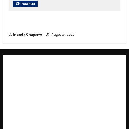
Chihuahua
Cruz Roja Chihuahua reporta más de 61 mil
servicios de ambulancia durante 2025
Irlanda Chaparro
7 agosto, 2026