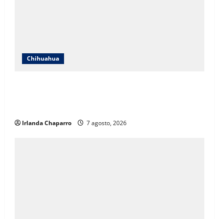
Chihuahua
ICHIFE enfocará obras en Ciudad Juárez ante
crecimiento poblacional y falta de espacios
educativos
Irlanda Chaparro
7 agosto, 2026