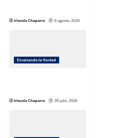
Nacional de Reforestación 2026
o
por Benjamín Carrera
Irlanda Chaparro
6 agosto, 2026
n
Enraízando la Verdad
Enraizando la verdad: Frente al
Barrenador somos la Barrera por
Benjamín Carrera
Irlanda Chaparro
30 julio, 2026