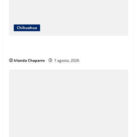
Chihuahua
Cruz Roja Chihuahua responde a críticas en redes y
aclara cuestionamientos sobre su operación
Irlanda Chaparro
7 agosto, 2026