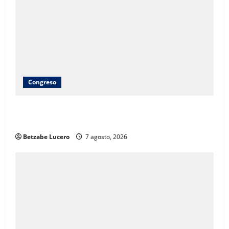
Congreso
Brenda Ríos recorre tianguis de la CDP y atiende
inquietudes de comerciantes
Betzabe Lucero
7 agosto, 2026