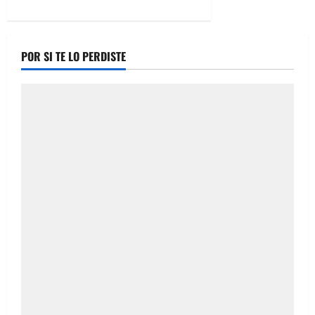
about
VIDEO:
Gasolinera
Folvaz
clausurada
POR SI TE LO PERDISTE
tras
un
sorpresivo
operativo
federal
en
plena
Teofilo
Borunda