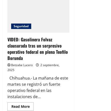
federal
y
reconoce
sacrificio
de
la
Guardia
Nacional
Seguridad
VIDEO: Gasolinera Folvaz
clausurada tras un sorpresivo
operativo federal en plena Teofilo
Borunda
Betzabe Lucero
2 septiembre,
2025
Chihuahua.- La mañana de este
martes se registró un fuerte
operativo federal en las
instalaciones de...
Read
Read More
more