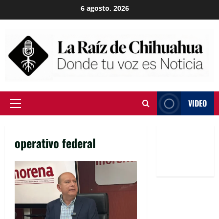
Skip
6 agosto, 2026
to
content
VIDEO
Primary
Menu
operativo federal