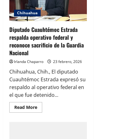
Chihuahua
Diputado Cuauhtémoc Estrada
respalda operativo federal y
reconoce sacrificio de la Guardia
Nacional
Irlanda Chaparro
23 febrero, 2026
Chihuahua, Chih., El diputado
Cuauhtémoc Estrada expresó su
respaldo al operativo federal en
el que fue detenido...
Read
Read More
more
about
Diputado
Cuauhtémoc
Estrada
respalda
operativo