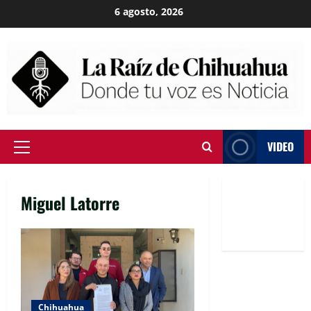
Skip
6 agosto, 2026
to
content
VIDEO
Primary
Menu
Miguel Latorre
Chihuahua