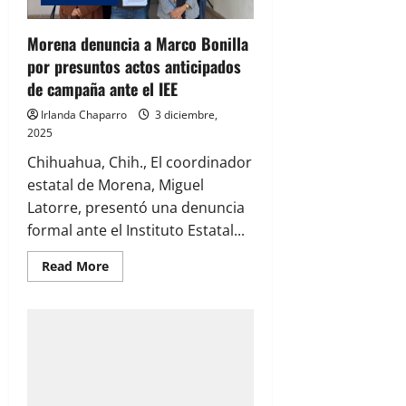
Morena denuncia a Marco Bonilla
por presuntos actos anticipados
de campaña ante el IEE
Irlanda Chaparro
3 diciembre,
2025
Chihuahua, Chih., El coordinador
estatal de Morena, Miguel
Latorre, presentó una denuncia
formal ante el Instituto Estatal...
Read
Read More
more
about
Morena
denuncia
a
Marco
Bonilla
por
presuntos
actos
anticipados