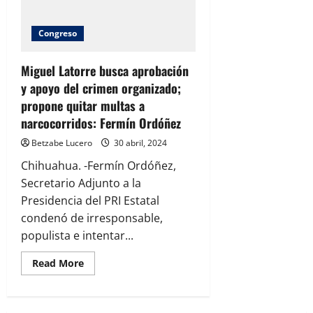
de
campaña
ante
Congreso
el
IEE
Miguel Latorre busca aprobación
y apoyo del crimen organizado;
propone quitar multas a
narcocorridos: Fermín Ordóñez
Betzabe Lucero
30 abril, 2024
Chihuahua. -Fermín Ordóñez,
Secretario Adjunto a la
Presidencia del PRI Estatal
condenó de irresponsable,
populista e intentar...
Read
Read More
more
about
Miguel
Latorre
busca