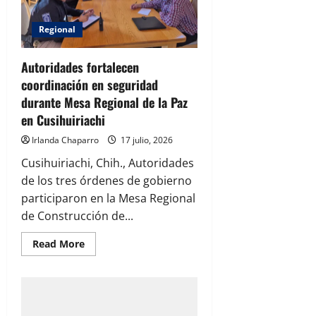
Regional
Autoridades fortalecen
coordinación en seguridad
durante Mesa Regional de la Paz
en Cusihuiriachi
Irlanda Chaparro
17 julio, 2026
Cusihuiriachi, Chih., Autoridades
de los tres órdenes de gobierno
participaron en la Mesa Regional
de Construcción de...
Read
Read More
more
about
Autoridades
fortalecen
coordinación
en
seguridad