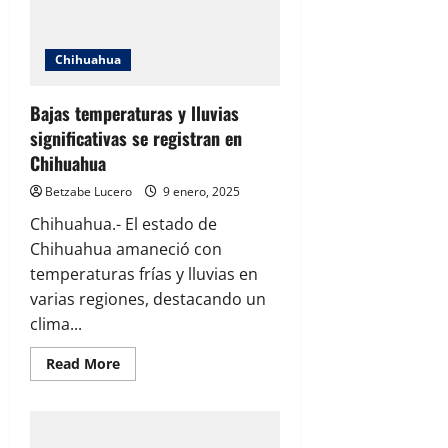
durante
Mesa
Regional
de
Chihuahua
la
Paz
en
Cusihuiriachi
Bajas temperaturas y lluvias
significativas se registran en
Chihuahua
Betzabe Lucero
9 enero, 2025
Chihuahua.- El estado de
Chihuahua amaneció con
temperaturas frías y lluvias en
varias regiones, destacando un
clima...
Read
Read More
more
about
Bajas
temperaturas
y
lluvias