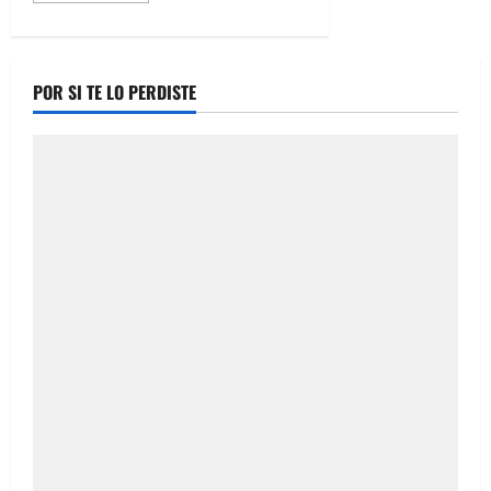
about
Fiscalía
Anticorrupción
investiga
a
POR SI TE LO PERDISTE
exsevidores
públicos
del
Municipio
de
Cusihuiriachi