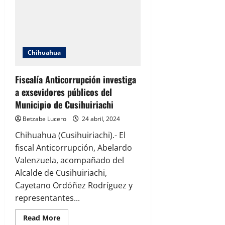
de
hombre
maniatado
en
Santa
Rita,
Cusihuiriachi
Chihuahua
Fiscalía Anticorrupción investiga
a exsevidores públicos del
Municipio de Cusihuiriachi
Betzabe Lucero
24 abril, 2024
Chihuahua (Cusihuiriachi).- El
fiscal Anticorrupción, Abelardo
Valenzuela, acompañado del
Alcalde de Cusihuiriachi,
Cayetano Ordóñez Rodríguez y
representantes...
Read
Read More
more