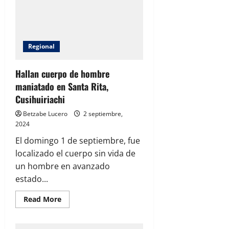
significativas
se
registran
en
Chihuahua
Regional
Hallan cuerpo de hombre
maniatado en Santa Rita,
Cusihuiriachi
Betzabe Lucero
2 septiembre,
2024
El domingo 1 de septiembre, fue
localizado el cuerpo sin vida de
un hombre en avanzado
estado...
Read
Read More
more
about
Hallan
cuerpo