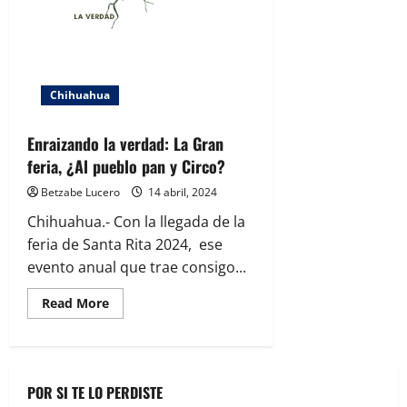
Chihuahua
Enraizando la verdad: La Gran
feria, ¿Al pueblo pan y Circo?
Betzabe Lucero
14 abril, 2024
Chihuahua.- Con la llegada de la
feria de Santa Rita 2024, ese
evento anual que trae consigo...
Read
Read More
more
about
Enraizando
la
verdad:
La
POR SI TE LO PERDISTE
Gran
feria,