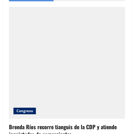
¿Al
pueblo
pan
y
Circo?
Congreso
Brenda Ríos recorre tianguis de la CDP y atiende