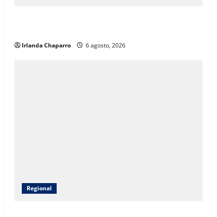
SSPE localiza y clausura toma clandestina de
hidrocarburos en el municipio de Chihuahua
Irlanda Chaparro
6 agosto, 2026
Regional
CEAVE fortalece acompañamiento psicosocial a