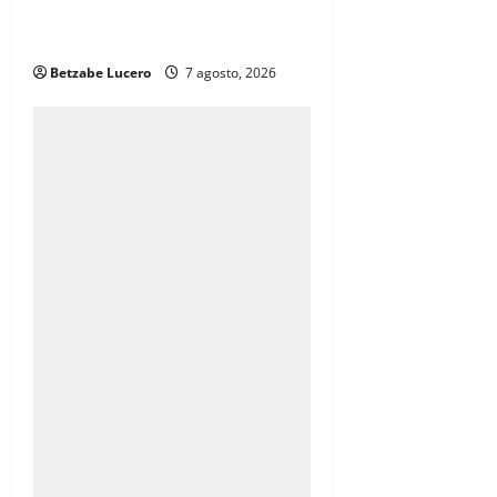
la CDP y atiende inquietudes de
comerciantes
Betzabe Lucero
7 agosto, 2026