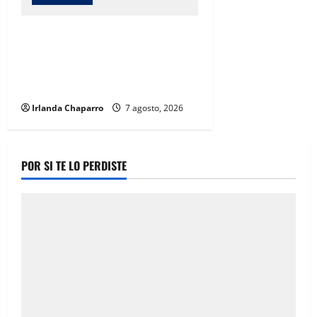
Cruz Roja Chihuahua responde a
críticas en redes y aclara
cuestionamientos sobre su
operación
Irlanda Chaparro
7 agosto, 2026
POR SI TE LO PERDISTE