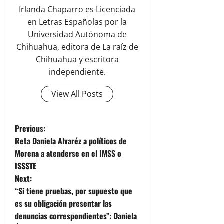
Irlanda Chaparro es Licenciada
en Letras Españolas por la
Universidad Autónoma de
Chihuahua, editora de La raíz de
Chihuahua y escritora
independiente.
View All Posts
P
Previous:
Reta Daniela Alvaréz a políticos de
o
Morena a atenderse en el IMSS o
ISSSTE
s
Next:
t
“Si tiene pruebas, por supuesto que
es su obligación presentar las
n
denuncias correspondientes”: Daniela