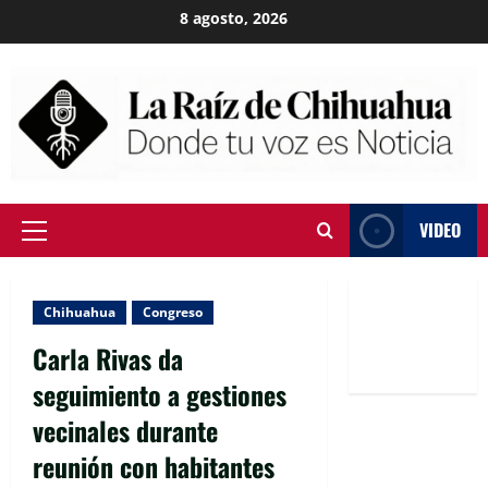
Skip
8 agosto, 2026
to
content
VIDEO
Primary
Menu
Chihuahua
Congreso
Carla Rivas da
seguimiento a gestiones
vecinales durante
reunión con habitantes