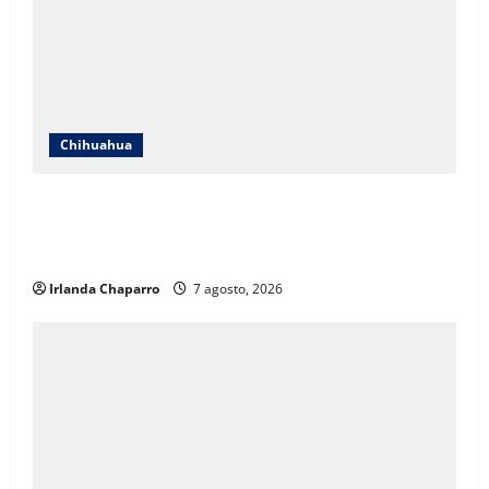
Chihuahua
ICHIFE enfocará obras en Ciudad Juárez ante
crecimiento poblacional y falta de espacios
educativos
Irlanda Chaparro
7 agosto, 2026