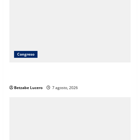
Congreso
Brenda Ríos recorre tianguis de la CDP y atiende
inquietudes de comerciantes
Betzabe Lucero
7 agosto, 2026