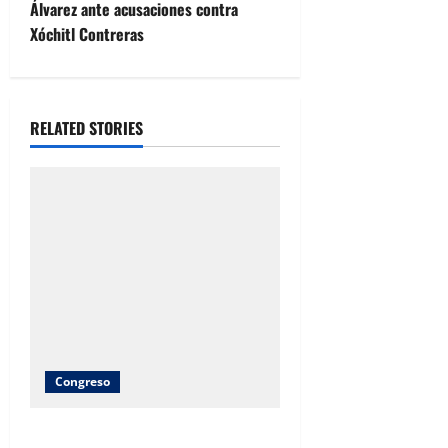
Álvarez ante acusaciones contra
a
Xóchitl Contreras
v
i
RELATED STORIES
g
a
t
i
o
n
Congreso
Brenda Ríos recorre tianguis de