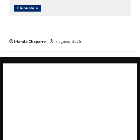
Chihuahua
Cruz Roja Chihuahua reporta más de 61 mil
servicios de ambulancia durante 2025
Irlanda Chaparro
7 agosto, 2026