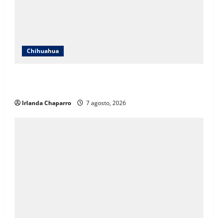
Chihuahua
Cruz Roja Chihuahua responde a críticas en redes y
aclara cuestionamientos sobre su operación
Irlanda Chaparro
7 agosto, 2026