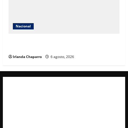
Nacional
Jornada Nacional de Reforestación 2026 busca
plantar 6.6 millones de árboles en todo México
Irlanda Chaparro
6 agosto, 2026