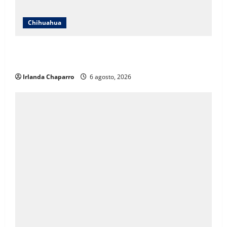
Chihuahua
Localizan en Ciudad de México a adolescente
reportada como ausente en Chihuahua
Irlanda Chaparro
6 agosto, 2026