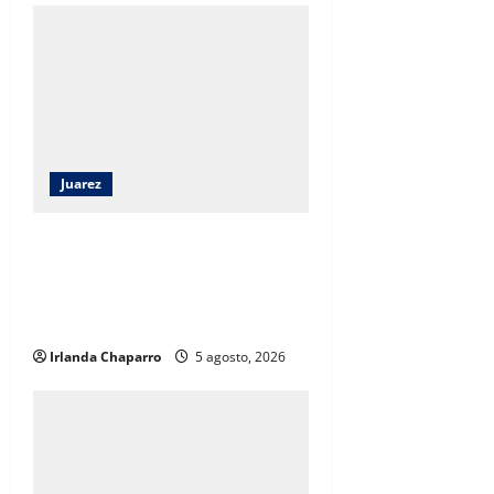
Juarez
Capacitan a 52 elementos de la
SSPE en criminología clínica para
fortalecer investigaciones en
Ciudad Juárez
Irlanda Chaparro
5 agosto, 2026