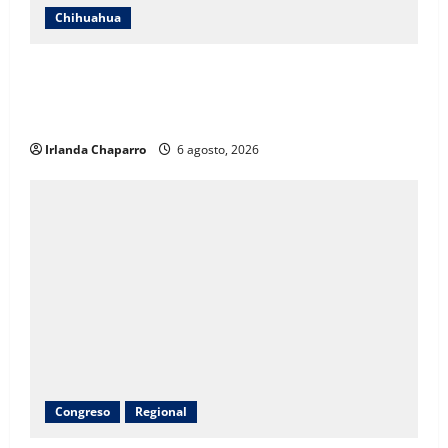
Chihuahua
SNTE Sección 8 y Gobierno del Estado entregarán
bonos a mil 834 pensionados y jubilados de la
educación
Irlanda Chaparro
6 agosto, 2026
Congreso
Regional