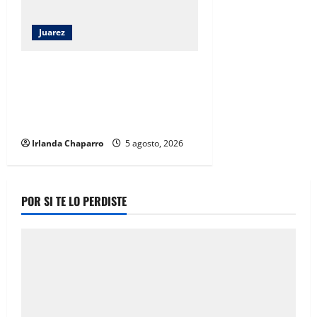
Juarez
Ortiz Orpinel garantiza
continuidad de obras y certeza al
sector de la construcción en
Juárez
Irlanda Chaparro
5 agosto, 2026
POR SI TE LO PERDISTE