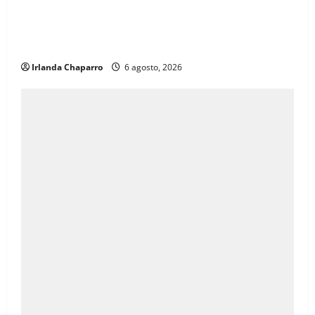
Inauguran obras de agua potable, drenaje,
electrificación y pavimentación en Riva Palacio con
inversión superior a 9 millones de pesos
Irlanda Chaparro
6 agosto, 2026