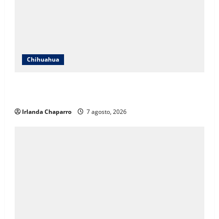
Chihuahua
Cruz Roja Chihuahua responde a críticas en redes y
aclara cuestionamientos sobre su operación
Irlanda Chaparro
7 agosto, 2026