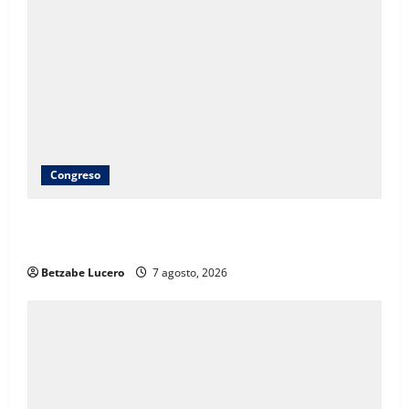
Congreso
Brenda Ríos recorre tianguis de la CDP y atiende
inquietudes de comerciantes
Betzabe Lucero
7 agosto, 2026