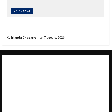
Chihuahua
Cruz Roja Chihuahua reporta más de 61 mil
servicios de ambulancia durante 2025
Irlanda Chaparro
7 agosto, 2026