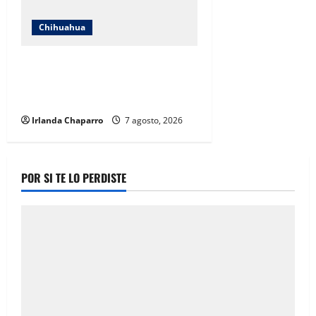
Chihuahua
Cruz Roja Chihuahua reporta más
de 61 mil servicios de ambulancia
durante 2025
Irlanda Chaparro
7 agosto, 2026
POR SI TE LO PERDISTE