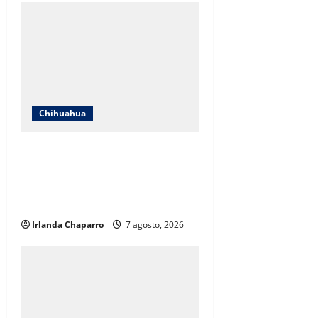
Chihuahua
Cruz Roja Chihuahua responde a
críticas en redes y aclara
cuestionamientos sobre su
operación
Irlanda Chaparro
7 agosto, 2026