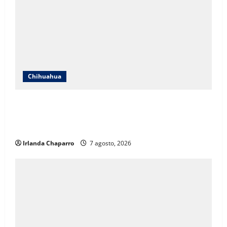
Chihuahua
ICHIFE enfocará obras en Ciudad Juárez ante
crecimiento poblacional y falta de espacios
educativos
Irlanda Chaparro
7 agosto, 2026