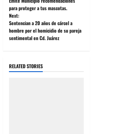
Emite Municipio recomendaciones
o
para proteger a tus mascotas.
Next:
s
Sentencian a 20 años de cárcel a
t
hombre por el homicidio de su pareja
sentimental en Cd. Juárez
n
a
RELATED STORIES
v
i
g
a
t
i