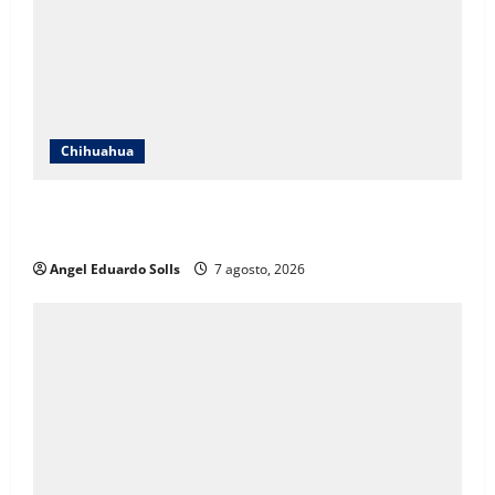
Chihuahua
Afirma Angélica Mendoza que el DIF de Juárez
evolucionó hacia un modelo de desarrollo humano
Angel Eduardo SolIs
7 agosto, 2026