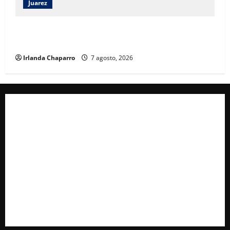
Juarez
Héctor Ortiz reconoce legado de Rubí Enríquez al
frente del DIF Municipal de Juárez
Irlanda Chaparro
7 agosto, 2026