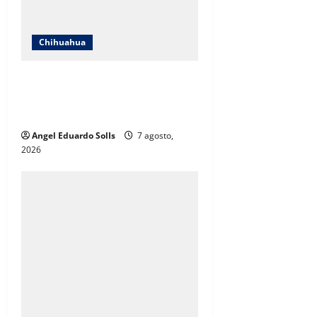
Chihuahua
Afirma Angélica Mendoza que el
DIF de Juárez evolucionó hacia un
modelo de desarrollo humano
Angel Eduardo SolIs
7 agosto,
2026