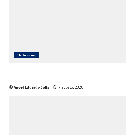
Chihuahua
Mayra Chávez destaca que la transformación en
Chihuahua prioriza a las mujeres
Angel Eduardo SolIs
7 agosto, 2026