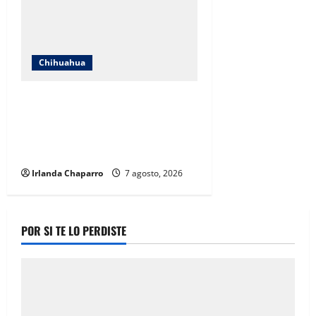
Chihuahua
Andrea Chávez acusa uso
indebido de recursos en
publicidad oficial y anuncia
denuncia por presunta corrupción
Irlanda Chaparro
7 agosto, 2026
POR SI TE LO PERDISTE