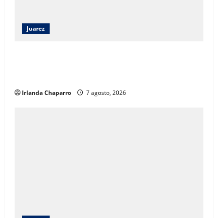
Juarez
Angélica Mendoza Beltrán asumirá la presidencia del
DIF Municipal con continuidad a los programas
sociales
Irlanda Chaparro
7 agosto, 2026