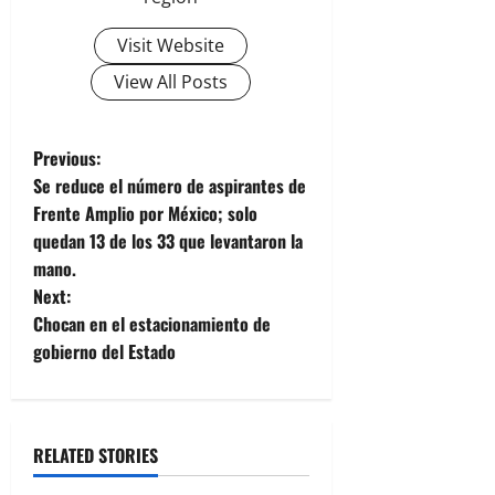
Visit Website
View All Posts
P
Previous:
Se reduce el número de aspirantes de
o
Frente Amplio por México; solo
quedan 13 de los 33 que levantaron la
s
mano.
t
Next:
Chocan en el estacionamiento de
n
gobierno del Estado
a
v
RELATED STORIES
i