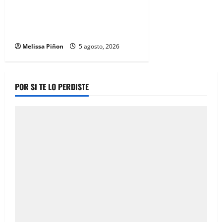
IEE Chihuahua abre convocatoria
para tres plazas del Servicio
Profesional Electoral Nacional
Melissa Piñon
5 agosto, 2026
POR SI TE LO PERDISTE