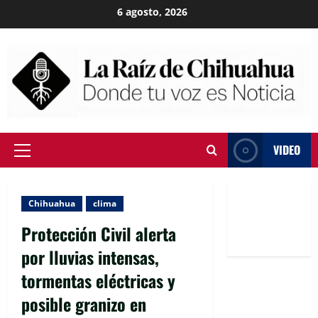
Skip
6 agosto, 2026
to
content
VIDEO
Primary
Menu
Chihuahua
clima
Protección Civil alerta
por lluvias intensas,
tormentas eléctricas y
posible granizo en