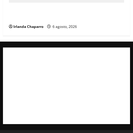
Jornada Nacional de Reforestación 2026 busca
plantar 6.6 millones de árboles en todo México
Irlanda Chaparro
6 agosto, 2026