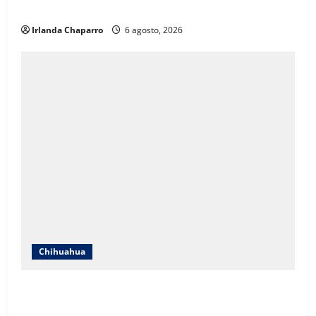
reportada como ausente en Chihuahua
Irlanda Chaparro
6 agosto, 2026
Chihuahua
SNTE Sección 8 y Gobierno del Estado entregarán
bonos a mil 834 pensionados y jubilados de la