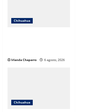
Chihuahua
SNTE Sección 8 y Gobierno del
Estado entregarán bonos a mil
834 pensionados y jubilados de la
educación
Irlanda Chaparro
6 agosto, 2026
Chihuahua