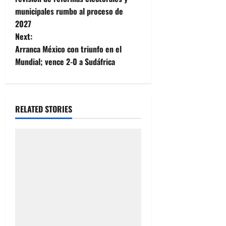
municipales rumbo al proceso de
s
2027
t
Next:
Arranca México con triunfo en el
n
Mundial; vence 2-0 a Sudáfrica
a
v
RELATED STORIES
i
g
a
t
i