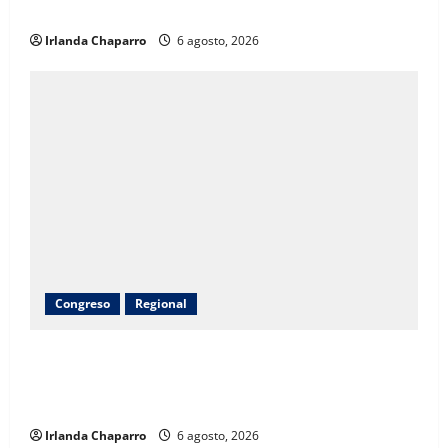
educación
Irlanda Chaparro
6 agosto, 2026
Congreso
Regional
Inauguran obras de agua potable, drenaje,
electrificación y pavimentación en Riva Palacio con
inversión superior a 9 millones de pesos
Irlanda Chaparro
6 agosto, 2026