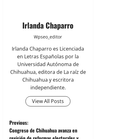
Irlanda Chaparro
Wpseo_editor
Irlanda Chaparro es Licenciada
en Letras Españolas por la
Universidad Autónoma de
Chihuahua, editora de La raíz de
Chihuahua y escritora
independiente.
View All Posts
P
Previous:
Congreso de Chihuahua avanza en
o
revisión de reformas electorales y