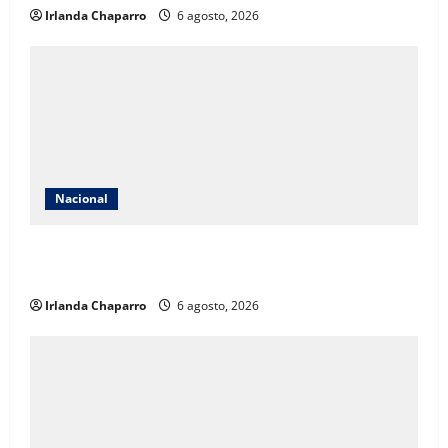
Irlanda Chaparro
6 agosto, 2026
Nacional
Descartan riesgos ambientales por perforaciones
exploratorias para buscar agua salada
Irlanda Chaparro
6 agosto, 2026