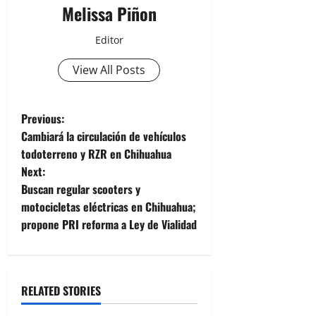
Melissa Piñon
Editor
View All Posts
P
Previous:
Cambiará la circulación de vehículos
o
todoterreno y RZR en Chihuahua
Next:
s
Buscan regular scooters y
t
motocicletas eléctricas en Chihuahua;
propone PRI reforma a Ley de Vialidad
n
a
RELATED STORIES
v