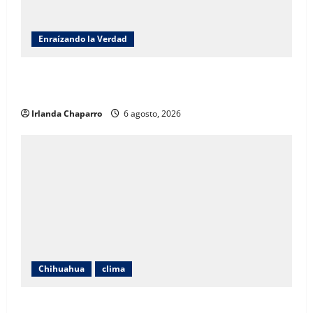
Enraízando la Verdad
Enraizando la verdad: Jornada Nacional de
Reforestación 2026 por Benjamín Carrera
Irlanda Chaparro
6 agosto, 2026
Chihuahua
clima
Pronostican calor de hasta 40 grados, fuertes