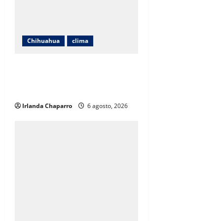
Chihuahua
clima
Pronostican calor de hasta 40
grados, fuertes vientos y lluvias
para este jueves en Chihuahua
Irlanda Chaparro
6 agosto, 2026