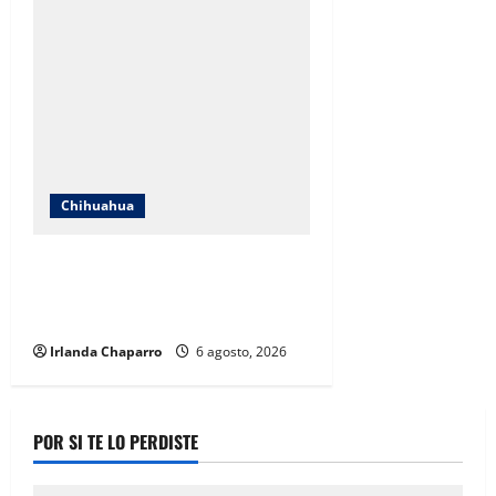
Chihuahua
Localizan en Ciudad de México a
adolescente reportada como
ausente en Chihuahua
Irlanda Chaparro
6 agosto, 2026
POR SI TE LO PERDISTE