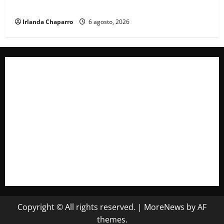
vientos y lluvias para este jueves en Chihuahua
Irlanda Chaparro
6 agosto, 2026
Copyright © All rights reserved.
|
MoreNews
by AF
themes.