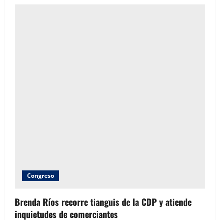
i
g
a
t
i
o
n
Congreso
Brenda Ríos recorre tianguis de la CDP y atiende
inquietudes de comerciantes