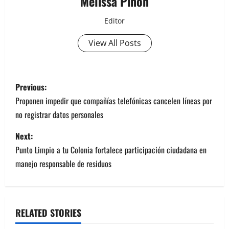
Melissa Piñon
Editor
View All Posts
P
Previous:
o
Proponen impedir que compañías telefónicas cancelen líneas por
no registrar datos personales
s
Next:
t
Punto Limpio a tu Colonia fortalece participación ciudadana en
n
manejo responsable de residuos
a
v
RELATED STORIES