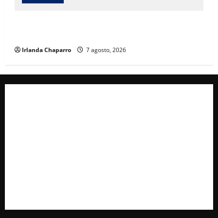
Cruz Roja Chihuahua reporta más de 61 mil
servicios de ambulancia durante 2025
Irlanda Chaparro
7 agosto, 2026