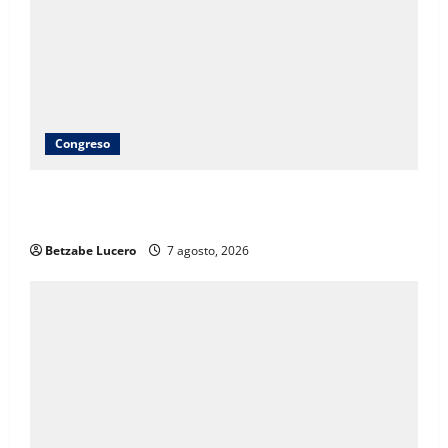
Congreso
Brenda Ríos recorre tianguis de la CDP y atiende
inquietudes de comerciantes
Betzabe Lucero
7 agosto, 2026