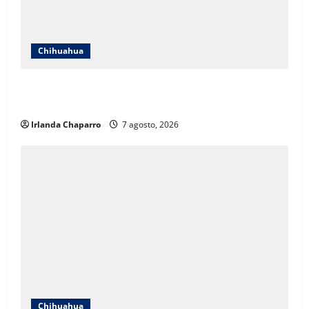
Chihuahua
Cruz Roja Chihuahua responde a críticas en redes y
aclara cuestionamientos sobre su operación
Irlanda Chaparro
7 agosto, 2026
Chihuahua