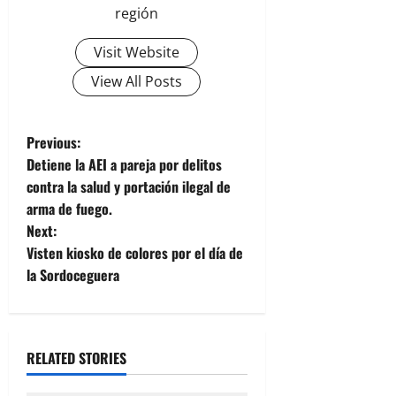
región
Visit Website
View All Posts
P
Previous:
Detiene la AEI a pareja por delitos
o
contra la salud y portación ilegal de
arma de fuego.
s
Next:
t
Visten kiosko de colores por el día de
la Sordoceguera
n
a
RELATED STORIES
v