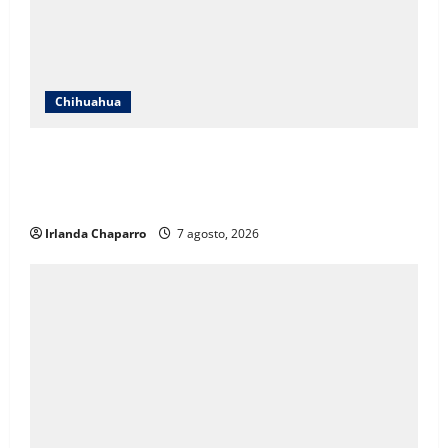
Chihuahua
ICHIFE enfocará obras en Ciudad Juárez ante
crecimiento poblacional y falta de espacios
educativos
Irlanda Chaparro
7 agosto, 2026