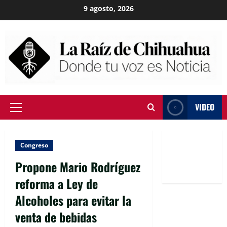
Skip
9 agosto, 2026
to
content
VIDEO
Primary
Menu
Congreso
Propone Mario Rodríguez
reforma a Ley de
Alcoholes para evitar la
venta de bebidas