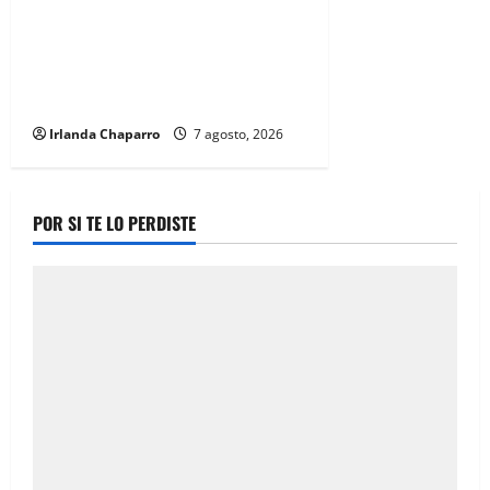
Diputadas Joss Vega y Nancy Frías
dan seguimiento al programa
Juntos Construimos para
fortalecer escuelas en Chihuahua
Irlanda Chaparro
7 agosto, 2026
POR SI TE LO PERDISTE