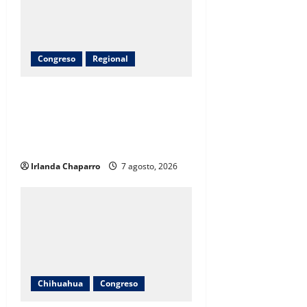
Congreso
Regional
Arturo Zubía alcanza 380
toneladas de apoyos entregados a
productores del campo en
Jiménez
Irlanda Chaparro
7 agosto, 2026
Chihuahua
Congreso