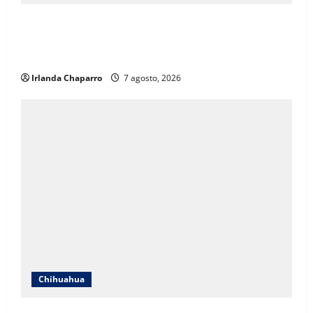
ICHIFE enfocará obras en Ciudad Juárez ante
crecimiento poblacional y falta de espacios
educativos
Irlanda Chaparro
7 agosto, 2026
Chihuahua