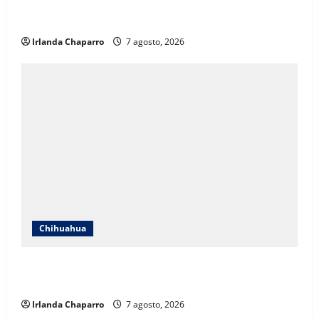
Cruz Roja Chihuahua responde a críticas en redes y
aclara cuestionamientos sobre su operación
Irlanda Chaparro
7 agosto, 2026
Chihuahua
Cruz Roja Chihuahua reporta más de 61 mil
servicios de ambulancia durante 2025
Irlanda Chaparro
7 agosto, 2026