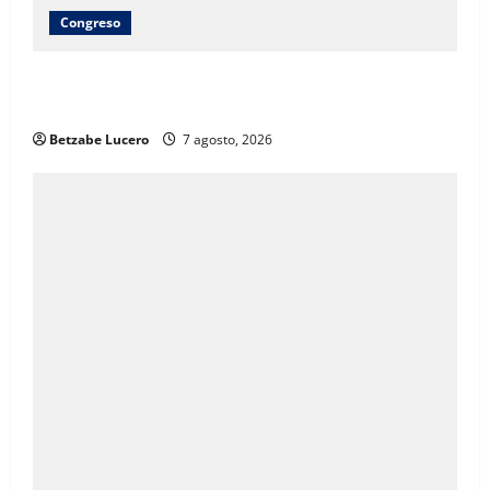
Congreso
Brenda Ríos recorre tianguis de la CDP y atiende
inquietudes de comerciantes
Betzabe Lucero
7 agosto, 2026