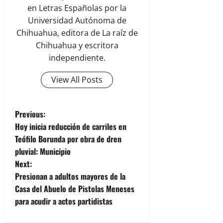
en Letras Españolas por la
Universidad Autónoma de
Chihuahua, editora de La raíz de
Chihuahua y escritora
independiente.
View All Posts
P
Previous:
Hoy inicia reducción de carriles en
o
Teófilo Borunda por obra de dren
pluvial: Municipio
s
Next:
t
Presionan a adultos mayores de la
Casa del Abuelo de Pistolas Meneses
n
para acudir a actos partidistas
a