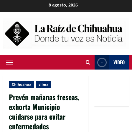
Skip
8 agosto, 2026
to
content
VIDEO
Primary
Menu
Chihuahua
clima
Prevén mañanas frescas,
exhorta Municipio
cuidarse para evitar
enfermedades