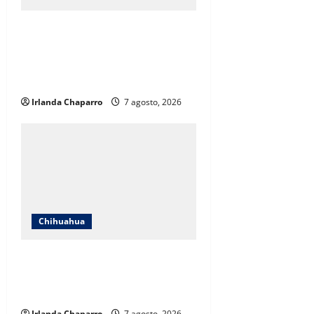
Cruz Roja Chihuahua responde a
críticas en redes y aclara
cuestionamientos sobre su
operación
Irlanda Chaparro
7 agosto, 2026
Chihuahua
Cruz Roja Chihuahua reporta más
de 61 mil servicios de ambulancia
durante 2025
Irlanda Chaparro
7 agosto, 2026