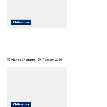
Chihuahua
ICHIFE enfocará obras en Ciudad
Juárez ante crecimiento
poblacional y falta de espacios
educativos
Irlanda Chaparro
7 agosto, 2026
Chihuahua