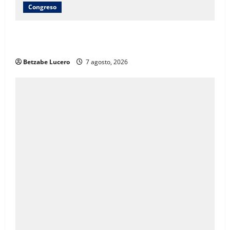
Congreso
Brenda Ríos recorre tianguis de la CDP y atiende
inquietudes de comerciantes
Betzabe Lucero
7 agosto, 2026