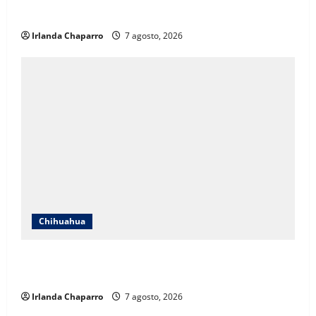
aclara cuestionamientos sobre su operación
Irlanda Chaparro
7 agosto, 2026
Chihuahua
Cruz Roja Chihuahua reporta más de 61 mil
servicios de ambulancia durante 2025
Irlanda Chaparro
7 agosto, 2026