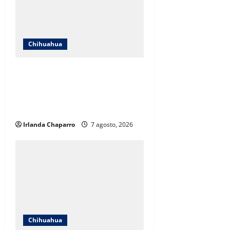
Chihuahua
ICHIFE enfocará obras en Ciudad
Juárez ante crecimiento
poblacional y falta de espacios
educativos
Irlanda Chaparro
7 agosto, 2026
Chihuahua