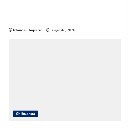
ICHIFE enfocará obras en Ciudad Juárez ante
crecimiento poblacional y falta de espacios
educativos
Irlanda Chaparro
7 agosto, 2026
Chihuahua
Cruz Roja Chihuahua responde a críticas en redes y