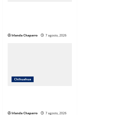
Cruz Roja Chihuahua responde a
críticas en redes y aclara
cuestionamientos sobre su
operación
Irlanda Chaparro
7 agosto, 2026
Chihuahua
Cruz Roja Chihuahua reporta más
de 61 mil servicios de ambulancia
durante 2025
Irlanda Chaparro
7 agosto, 2026