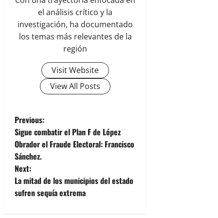
Con una trayectoria enfocada en
el análisis crítico y la
investigación, ha documentado
los temas más relevantes de la
región
Visit Website
View All Posts
P
Previous:
Sigue combatir el Plan F de López
o
Obrador el Fraude Electoral: Francisco
Sánchez.
s
Next:
t
La mitad de los municipios del estado
sufren sequía extrema
n