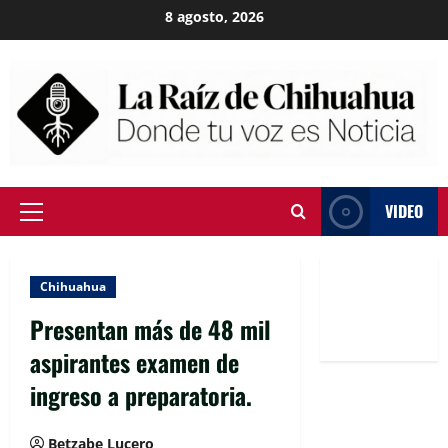
Skip
8 agosto, 2026
to
content
VIDEO
Primary
Menu
Chihuahua
Presentan más de 48 mil
aspirantes examen de
ingreso a preparatoria.
Betzabe Lucero