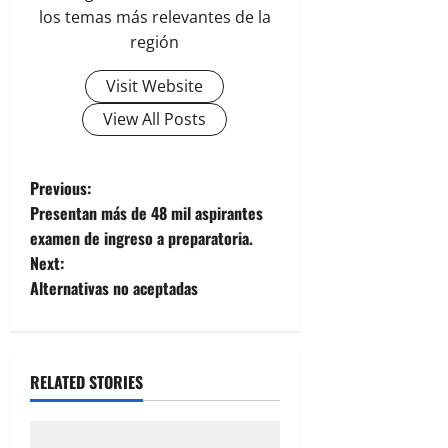
los temas más relevantes de la
región
Visit Website
View All Posts
P
Previous:
Presentan más de 48 mil aspirantes
o
examen de ingreso a preparatoria.
Next:
s
Alternativas no aceptadas
t
n
RELATED STORIES
a
v