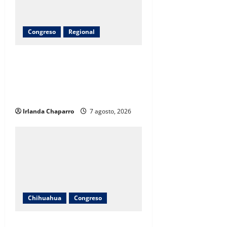
Congreso
Regional
Arturo Zubía alcanza 380
toneladas de apoyos entregados a
productores del campo en
Jiménez
Irlanda Chaparro
7 agosto, 2026
Chihuahua
Congreso
Diputadas Joss Vega y Nancy Frías