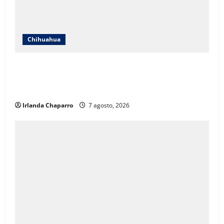
Chihuahua
ICHIFE enfocará obras en Ciudad Juárez ante
crecimiento poblacional y falta de espacios
educativos
Irlanda Chaparro
7 agosto, 2026