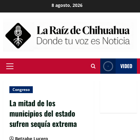
Skip
8 agosto, 2026
to
content
VIDEO
Primary
Menu
Congreso
La mitad de los
municipios del estado
sufren sequía extrema
Betzabe Lucero