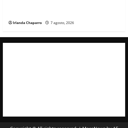
Cruz Roja Chihuahua reporta más de 61 mil
servicios de ambulancia durante 2025
Irlanda Chaparro
7 agosto, 2026