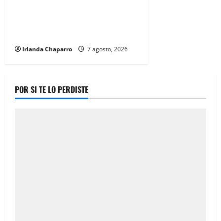
dan seguimiento al programa
Juntos Construimos para
fortalecer escuelas en Chihuahua
Irlanda Chaparro
7 agosto, 2026
POR SI TE LO PERDISTE