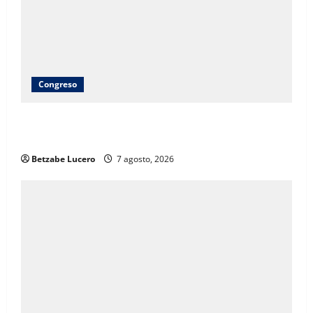
Congreso
Brenda Ríos recorre tianguis de la CDP y atiende
inquietudes de comerciantes
Betzabe Lucero
7 agosto, 2026