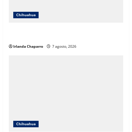
Chihuahua
Cruz Roja Chihuahua responde a críticas en redes y
aclara cuestionamientos sobre su operación
Irlanda Chaparro
7 agosto, 2026
Chihuahua