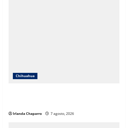
Chihuahua
ICHIFE enfocará obras en Ciudad Juárez ante
crecimiento poblacional y falta de espacios
educativos
Irlanda Chaparro
7 agosto, 2026