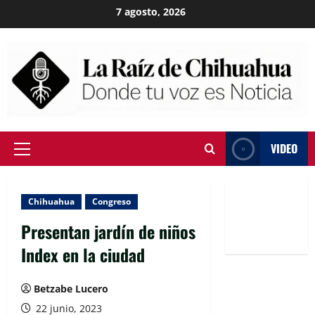
Skip
7 agosto, 2026
to
content
VIDEO
Primary
Menu
Chihuahua
Congreso
Presentan jardín de niños
Index en la ciudad
Betzabe Lucero
22 junio, 2023