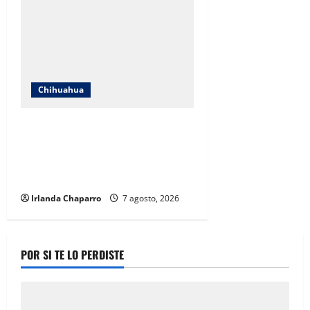
Chihuahua
Cruz Roja Chihuahua responde a
críticas en redes y aclara
cuestionamientos sobre su
operación
Irlanda Chaparro
7 agosto, 2026
POR SI TE LO PERDISTE