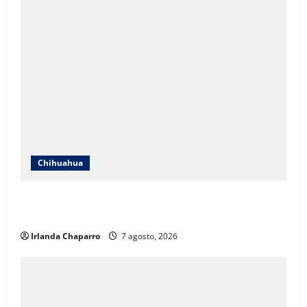
Chihuahua
Cruz Roja Chihuahua responde a críticas en redes y
aclara cuestionamientos sobre su operación
Irlanda Chaparro
7 agosto, 2026