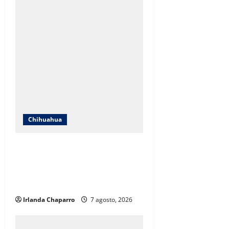
Chihuahua
ICHIFE enfocará obras en Ciudad
Juárez ante crecimiento
poblacional y falta de espacios
educativos
Irlanda Chaparro
7 agosto, 2026