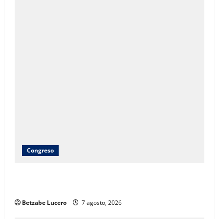
Congreso
Brenda Ríos recorre tianguis de la CDP y atiende
inquietudes de comerciantes
Betzabe Lucero
7 agosto, 2026