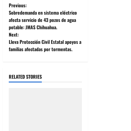
P
Previous:
Sobredemanda en sistema eléctrico
o
afecta servicio de 43 pozos de agua
potable: JMAS Chihuahua.
s
Next:
t
Lleva Protección Civil Estatal apoyos a
familias afectadas por tormentas.
n
a
RELATED STORIES
v
i
g
a
t