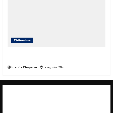
Chihuahua
Cruz Roja Chihuahua reporta más de 61 mil
servicios de ambulancia durante 2025
Irlanda Chaparro
7 agosto, 2026