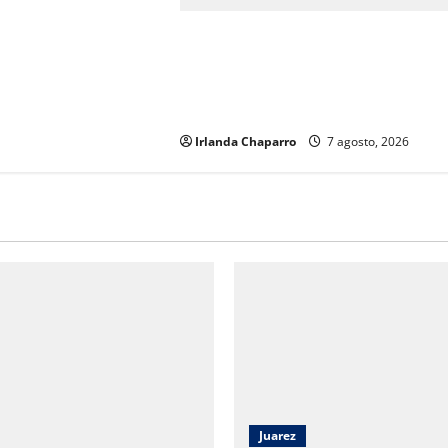
Andrea Chávez acusa uso indebido d
recursos en publicidad oficial y
anuncia denuncia por presunta
corrupción
Irlanda Chaparro
7 agosto, 2026
Juarez