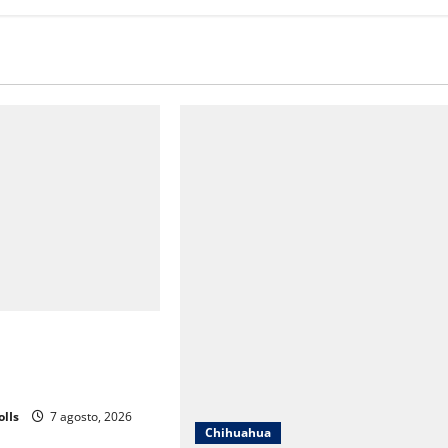
a Mendoza que el DIF
cionó hacia un
rrollo humano
olIs
7 agosto, 2026
Chihuahua