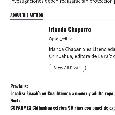
investigaciones deben realizarse sin protección p
ABOUT THE AUTHOR
Irlanda Chaparro
Wpseo_editor
Irlanda Chaparro es Licenciad
Chihuahua, editora de La raíz 
View All Posts
P
Previous:
Localiza Fiscalía en Cuauhtémoc a menor y adulto rep
o
Next:
s
COPARMEX Chihuahua celebra 90 años con panel de expr