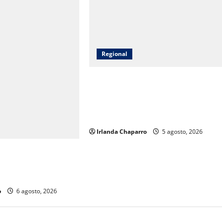
Regional
SSPE asegura armas hechizas,
celulares y objetos prohibidos en
revisión extraordinaria del Cereso d
Aquiles Serdán
Irlanda Chaparro
5 agosto, 2026
ión Civil apoyos a
das por las lluvias en
o
6 agosto, 2026