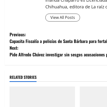
Irlanda Chaparro es Licenciad
Chihuahua, editora de La raíz 
View All Posts
P
Previous:
Capacita Fiscalía a policías de Santa Bárbara para fort
o
Next:
s
Pide Alfredo Chávez investigar sin sesgos acusaciones 
t
n
RELATED STORIES
a
v
i