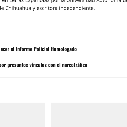
a en Letras Españolas por la Universidad Autónoma d
de Chihuahua y escritora independiente.
alecer el Informe Policial Homologado
por presuntos vínculos con el narcotráfico