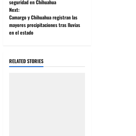
seguridad en Chihuahua
s
Next:
t
Camargo y Chihuahua registran las
mayores precipitaciones tras lluvias
n
en el estado
a
v
RELATED STORIES
i
g
a
t
i
o