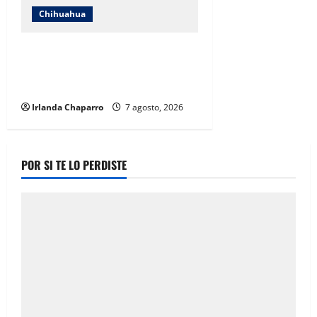
Chihuahua
Cruz Roja Chihuahua reporta más
de 61 mil servicios de ambulancia
durante 2025
Irlanda Chaparro
7 agosto, 2026
POR SI TE LO PERDISTE