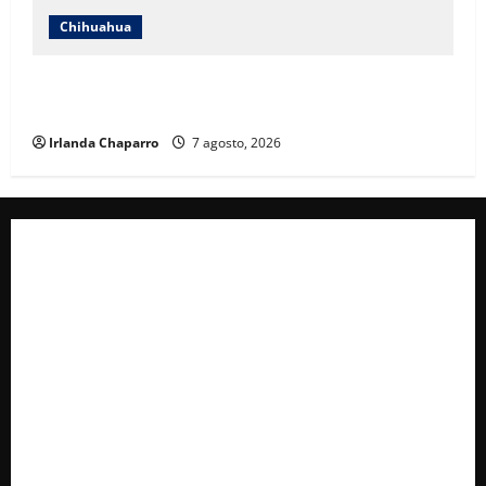
Chihuahua
Cruz Roja Chihuahua reporta más de 61 mil
servicios de ambulancia durante 2025
Irlanda Chaparro
7 agosto, 2026