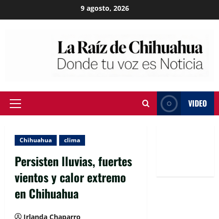
Skip
9 agosto, 2026
to
content
VIDEO
Primary
Menu
Chihuahua
clima
Persisten lluvias, fuertes
vientos y calor extremo
en Chihuahua
Irlanda Chaparro