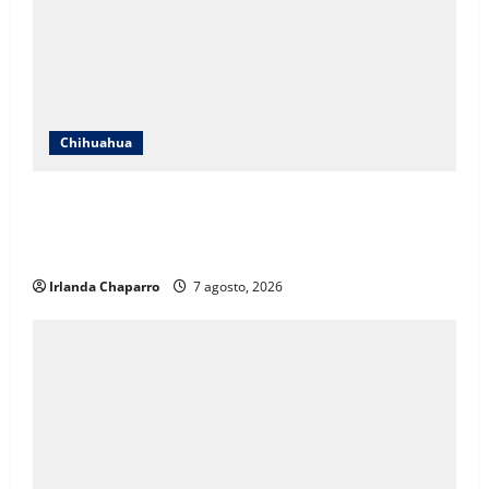
Chihuahua
ICHIFE enfocará obras en Ciudad Juárez ante
crecimiento poblacional y falta de espacios
educativos
Irlanda Chaparro
7 agosto, 2026