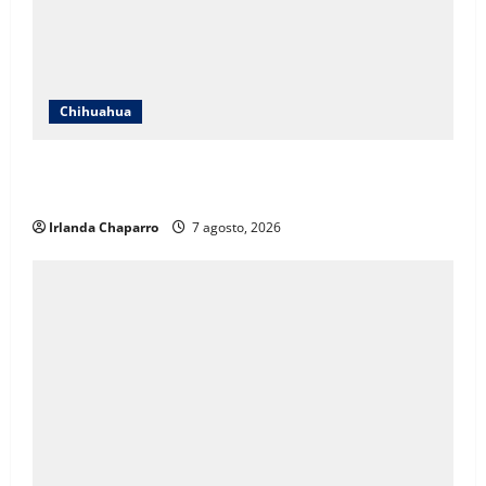
Chihuahua
Cruz Roja Chihuahua responde a críticas en redes y
aclara cuestionamientos sobre su operación
Irlanda Chaparro
7 agosto, 2026