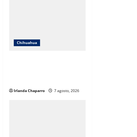
Chihuahua
Cruz Roja Chihuahua responde a
críticas en redes y aclara
cuestionamientos sobre su
operación
Irlanda Chaparro
7 agosto, 2026