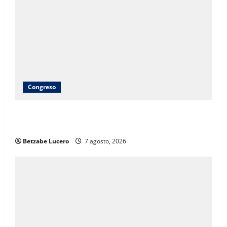
Congreso
Brenda Ríos recorre tianguis de la CDP y atiende
inquietudes de comerciantes
Betzabe Lucero
7 agosto, 2026