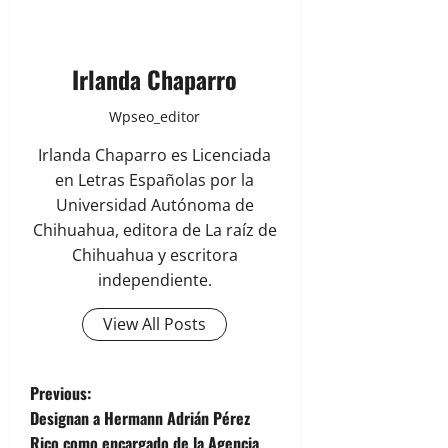
Irlanda Chaparro
Wpseo_editor
Irlanda Chaparro es Licenciada
en Letras Españolas por la
Universidad Autónoma de
Chihuahua, editora de La raíz de
Chihuahua y escritora
independiente.
View All Posts
P
Previous:
Designan a Hermann Adrián Pérez
o
Rico como encargado de la Agencia