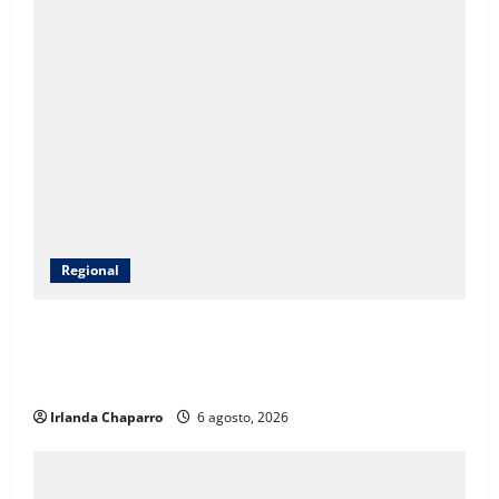
Regional
CEAVE fortalece acompañamiento psicosocial a
familias de personas desaparecidas en Guadalupe y
Calvo
Irlanda Chaparro
6 agosto, 2026