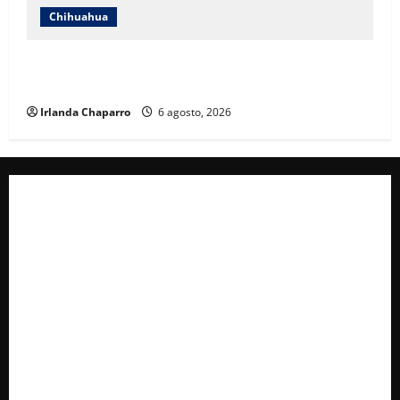
Chihuahua
Estrenan paso superior de Fuerza Aérea entre
cuestionamientos por prioridades de obra
Irlanda Chaparro
6 agosto, 2026