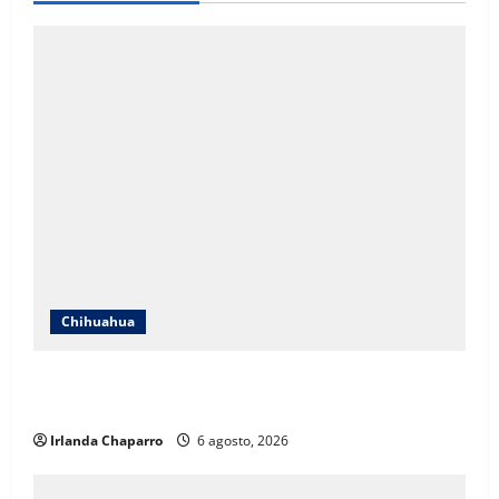
Chihuahua
SSPE localiza y clausura toma clandestina de
hidrocarburos en el municipio de Chihuahua
Irlanda Chaparro
6 agosto, 2026