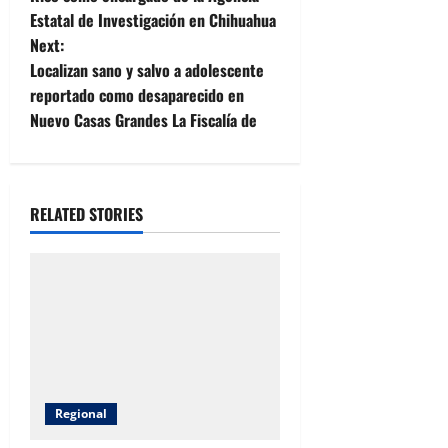
Estatal de Investigación en Chihuahua
s
Next:
t
Localizan sano y salvo a adolescente
reportado como desaparecido en
n
Nuevo Casas Grandes La Fiscalía de
a
v
RELATED STORIES
i
g
a
t
i
Regional