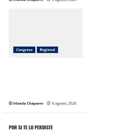
Congreso
Regional
Inauguran obras de agua potable,
drenaje, electrificación y
pavimentación en Riva Palacio
con inversión superior a 9
millones de pesos
Irlanda Chaparro
6 agosto, 2026
POR SI TE LO PERDISTE