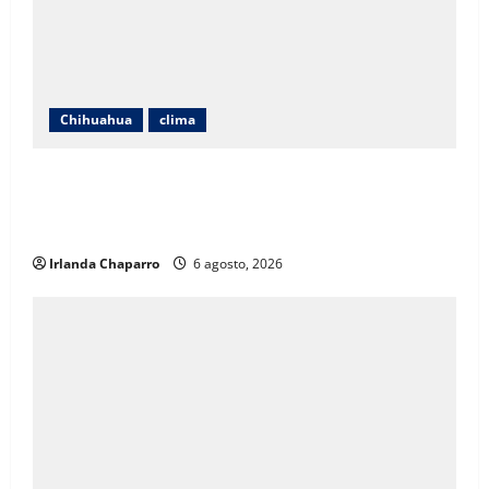
Chihuahua
clima
Protección Civil alerta por lluvias intensas,
tormentas eléctricas y calor de hasta 40 grados en
Chihuahua
Irlanda Chaparro
6 agosto, 2026