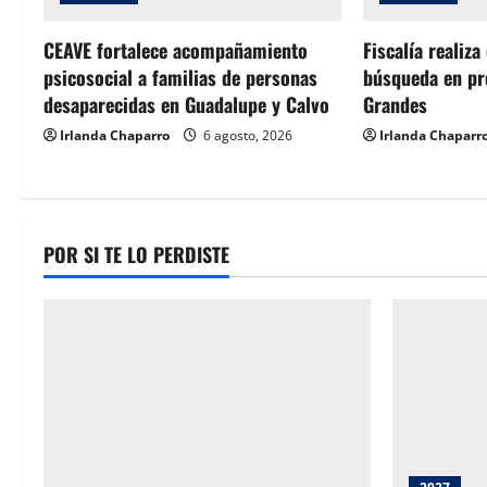
t
CEAVE fortalece acompañamiento
Fiscalía realiza
psicosocial a familias de personas
búsqueda en pre
i
desaparecidas en Guadalupe y Calvo
Grandes
o
Irlanda Chaparro
6 agosto, 2026
Irlanda Chaparr
n
POR SI TE LO PERDISTE