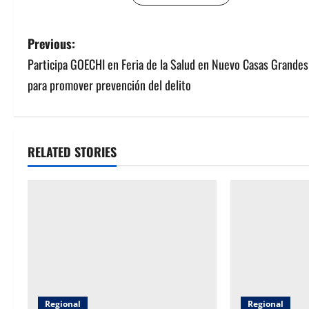
P
Previous:
Participa GOECHI en Feria de la Salud en Nuevo Casas Grandes
o
para promover prevención del delito
s
t
RELATED STORIES
n
a
v
i
g
a
Regional
Regional