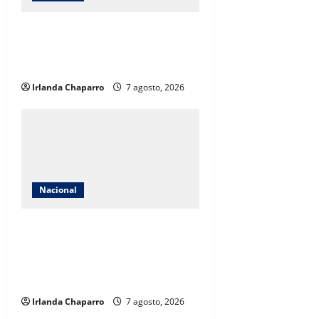
Sheinbaum evita adelantar más
detenciones por caso Ayotzinapa
tras captura de exgobernador
Irlanda Chaparro
7 agosto, 2026
Nacional
México conquista el oro en futbol
femenil y logra el
tetracampeonato en los Juegos
Centroamericanos y del Caribe
Irlanda Chaparro
7 agosto, 2026