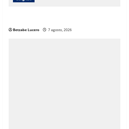
Brenda Ríos recorre tianguis de la CDP y atiende
inquietudes de comerciantes
Betzabe Lucero
7 agosto, 2026