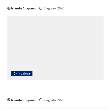
aclara cuestionamientos sobre su operación
Irlanda Chaparro
7 agosto, 2026
Chihuahua
Cruz Roja Chihuahua reporta más de 61 mil
servicios de ambulancia durante 2025
Irlanda Chaparro
7 agosto, 2026