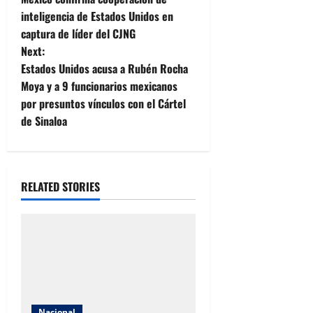
o
inteligencia de Estados Unidos en
captura de líder del CJNG
s
Next:
t
Estados Unidos acusa a Rubén Rocha
Moya y a 9 funcionarios mexicanos
n
por presuntos vínculos con el Cártel
de Sinaloa
a
v
i
RELATED STORIES
g
a
t
i
Nacional