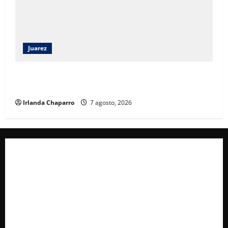
Juarez
Héctor Ortiz reconoce legado de Rubí Enríquez al
frente del DIF Municipal de Juárez
Irlanda Chaparro
7 agosto, 2026