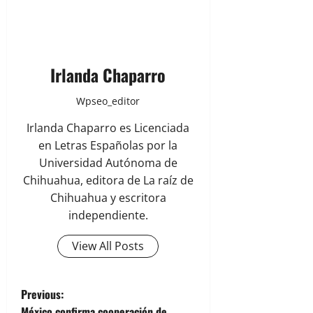
Irlanda Chaparro
Wpseo_editor
Irlanda Chaparro es Licenciada
en Letras Españolas por la
Universidad Autónoma de
Chihuahua, editora de La raíz de
Chihuahua y escritora
independiente.
View All Posts
P
Previous:
México confirma cooperación de