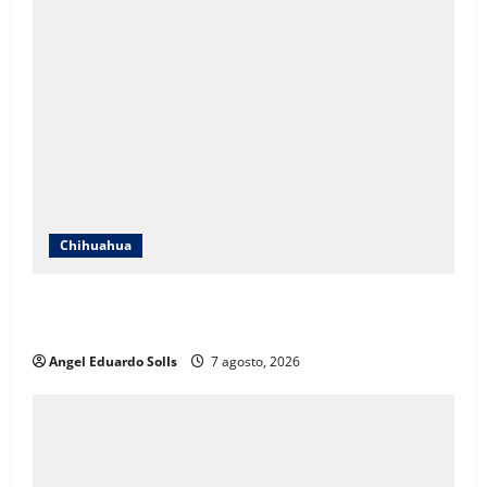
Chihuahua
Afirma Angélica Mendoza que el DIF de Juárez
evolucionó hacia un modelo de desarrollo humano
Angel Eduardo SolIs
7 agosto, 2026