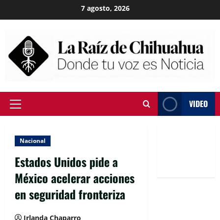
Skip
7 agosto, 2026
to
content
VIDEO
Primary
Menu
Nacional
Estados Unidos pide a
México acelerar acciones
en seguridad fronteriza
Irlanda Chaparro