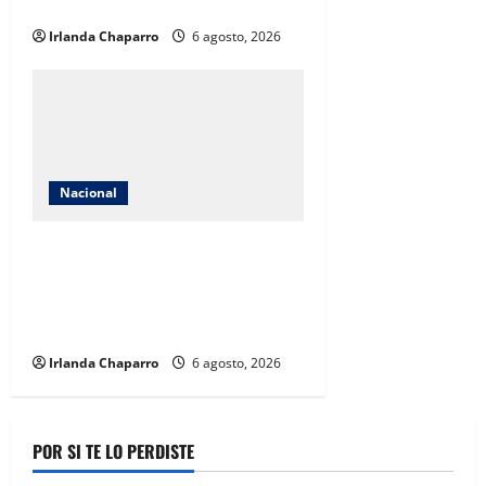
Carlos Manzo
Irlanda Chaparro
6 agosto, 2026
Nacional
México solicita reunión con
Estados Unidos tras suspensión
de importaciones de aguacate de
Michoacán
Irlanda Chaparro
6 agosto, 2026
POR SI TE LO PERDISTE