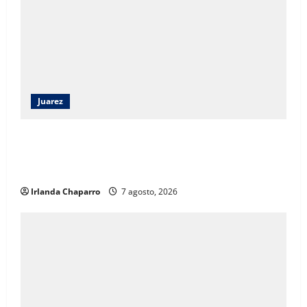
Juarez
Angélica Mendoza Beltrán asumirá la presidencia del
DIF Municipal con continuidad a los programas
sociales
Irlanda Chaparro
7 agosto, 2026