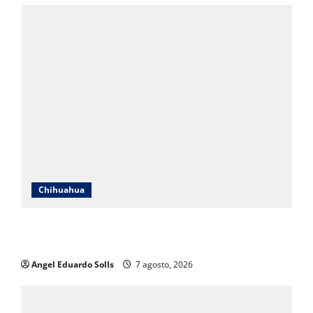
Chihuahua
Mayra Chávez destaca que la transformación en
Chihuahua prioriza a las mujeres
Angel Eduardo SolIs
7 agosto, 2026