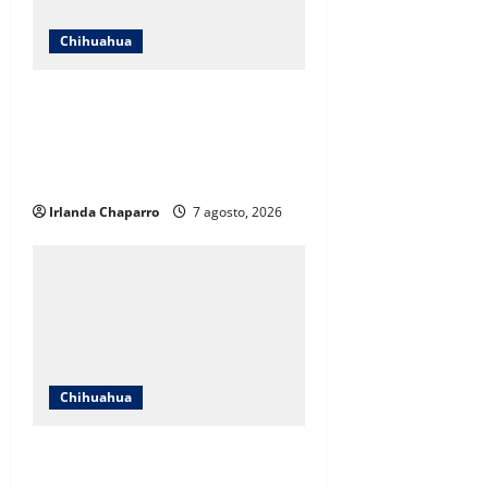
Chihuahua
Cruz Roja Chihuahua responde a
críticas en redes y aclara
cuestionamientos sobre su
operación
Irlanda Chaparro
7 agosto, 2026
Chihuahua
Cruz Roja Chihuahua reporta más
de 61 mil servicios de ambulancia