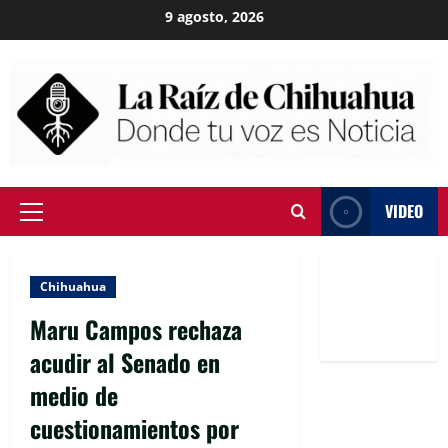
Skip
9 agosto, 2026
to
content
VIDEO
Primary
Menu
Chihuahua
Maru Campos rechaza
acudir al Senado en
medio de
cuestionamientos por