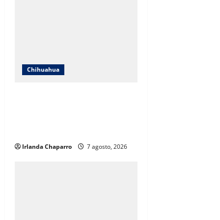
Chihuahua
ICHIFE enfocará obras en Ciudad
Juárez ante crecimiento
poblacional y falta de espacios
educativos
Irlanda Chaparro
7 agosto, 2026