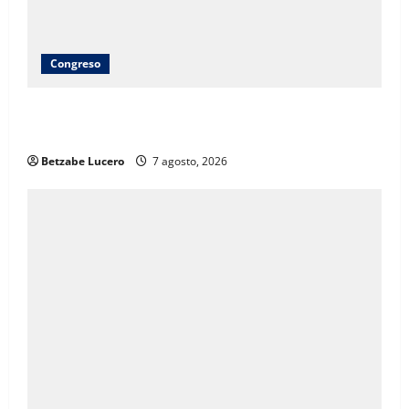
Congreso
Brenda Ríos recorre tianguis de la CDP y atiende
inquietudes de comerciantes
Betzabe Lucero
7 agosto, 2026