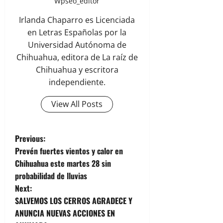
Wpseo_editor
Irlanda Chaparro es Licenciada
en Letras Españolas por la
Universidad Autónoma de
Chihuahua, editora de La raíz de
Chihuahua y escritora
independiente.
View All Posts
P
Previous:
Prevén fuertes vientos y calor en
o
Chihuahua este martes 28 sin
probabilidad de lluvias
s
Next:
t
SALVEMOS LOS CERROS AGRADECE Y
ANUNCIA NUEVAS ACCIONES EN