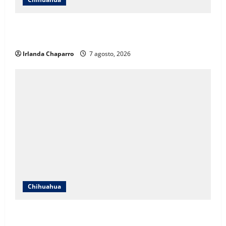
Cruz Roja Chihuahua responde a críticas en redes y
aclara cuestionamientos sobre su operación
Irlanda Chaparro
7 agosto, 2026
Chihuahua
Cruz Roja Chihuahua reporta más de 61 mil
servicios de ambulancia durante 2025