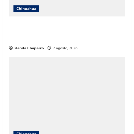
Chihuahua
ICHIFE enfocará obras en Ciudad Juárez ante
crecimiento poblacional y falta de espacios
educativos
Irlanda Chaparro
7 agosto, 2026
Chihuahua