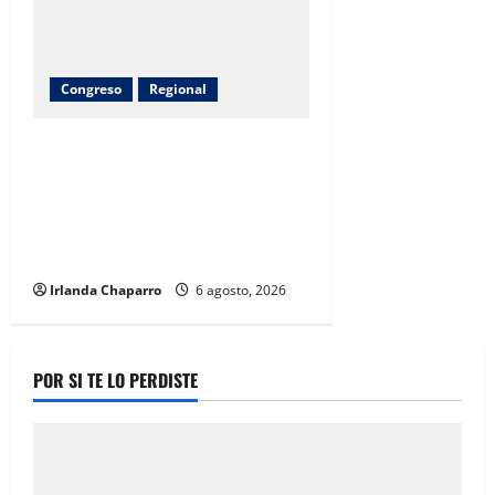
Congreso
Regional
Inauguran obras de agua potable,
drenaje, electrificación y
pavimentación en Riva Palacio
con inversión superior a 9
millones de pesos
Irlanda Chaparro
6 agosto, 2026
POR SI TE LO PERDISTE