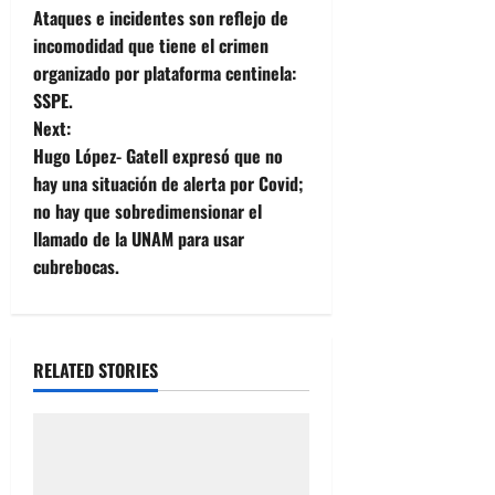
Ataques e incidentes son reflejo de
o
incomodidad que tiene el crimen
organizado por plataforma centinela:
s
SSPE.
t
Next:
Hugo López- Gatell expresó que no
n
hay una situación de alerta por Covid;
no hay que sobredimensionar el
a
llamado de la UNAM para usar
v
cubrebocas.
i
g
RELATED STORIES
a
t