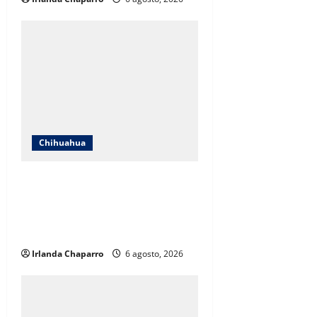
Chihuahua
SNTE Sección 8 y Gobierno del
Estado entregarán bonos a mil
834 pensionados y jubilados de la
educación
Irlanda Chaparro
6 agosto, 2026