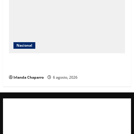
Nacional
Jornada Nacional de Reforestación 2026 busca
plantar 6.6 millones de árboles en todo México
Irlanda Chaparro
6 agosto, 2026