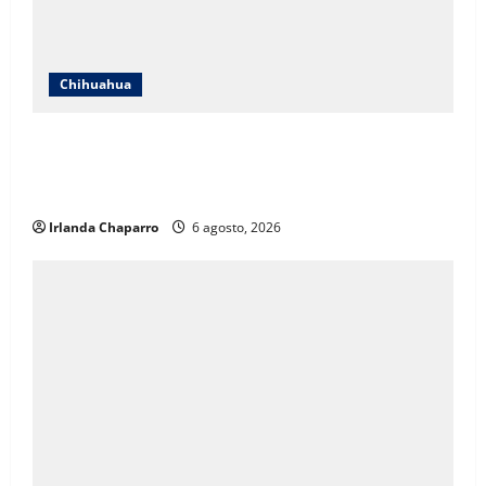
Chihuahua
SNTE Sección 8 y Gobierno del Estado entregarán
bonos a mil 834 pensionados y jubilados de la
educación
Irlanda Chaparro
6 agosto, 2026