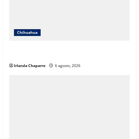
Chihuahua
Localizan en Ciudad de México a adolescente
reportada como ausente en Chihuahua
Irlanda Chaparro
6 agosto, 2026