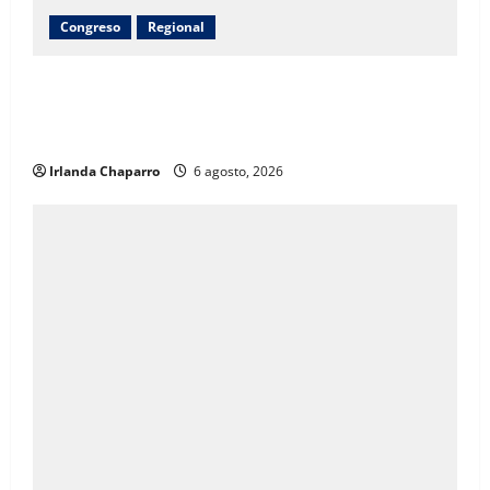
Congreso
Regional
Inauguran obras de agua potable, drenaje,
electrificación y pavimentación en Riva Palacio con
inversión superior a 9 millones de pesos
Irlanda Chaparro
6 agosto, 2026