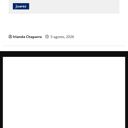
Juarez
Ortiz Orpinel garantiza continuidad de obras y
certeza al sector de la construcción en Juárez
Irlanda Chaparro
5 agosto, 2026