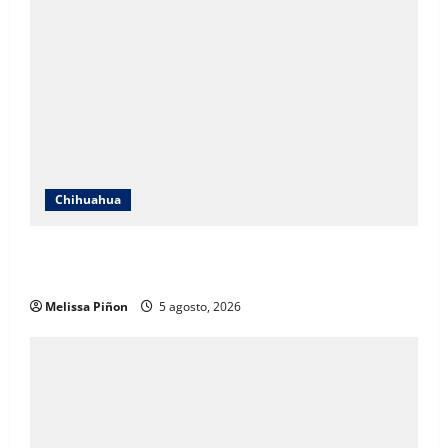
Chihuahua
IEE Chihuahua abre convocatoria para tres plazas del
Servicio Profesional Electoral Nacional
Melissa Piñon
5 agosto, 2026