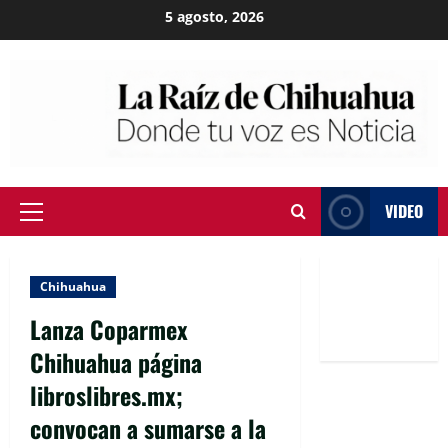
Skip
5 agosto, 2026
to
content
VIDEO
Primary
Menu
Chihuahua
Lanza Coparmex
Chihuahua página
libroslibres.mx;
convocan a sumarse a la