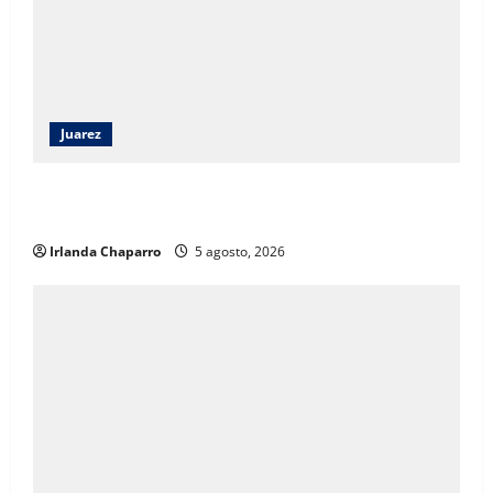
Juarez
ECO Juárez 2026 reúne a estudiantes y especialistas
para impulsar la arquitectura con visión de futuro
Irlanda Chaparro
5 agosto, 2026