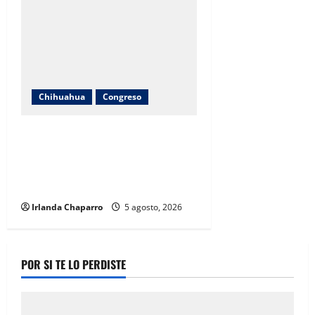
Chihuahua
Congreso
Cuauhtémoc Estrada evita
pronunciarse sobre denuncia
contra jueza; “desconozco el
tema”
Irlanda Chaparro
5 agosto, 2026
POR SI TE LO PERDISTE