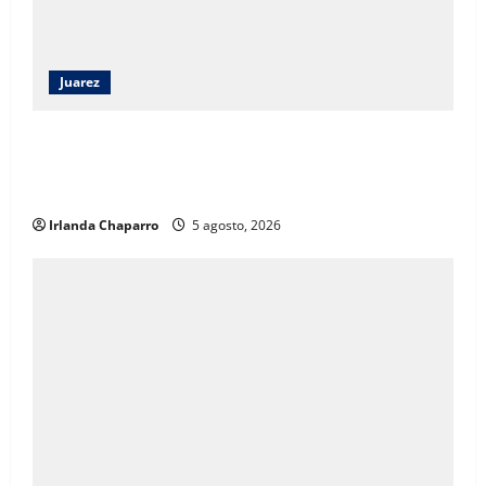
Juarez
Capacitan a 52 elementos de la SSPE en criminología
clínica para fortalecer investigaciones en Ciudad
Juárez
Irlanda Chaparro
5 agosto, 2026