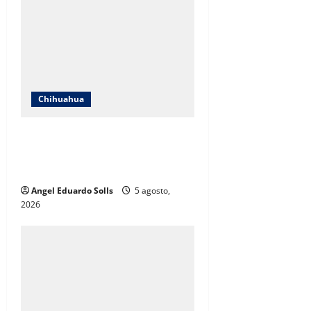
Chihuahua
Lozoya dice que se prepara para
contender en 2027; decisión
dependerá de MC nacional
Angel Eduardo SolIs
5 agosto,
2026