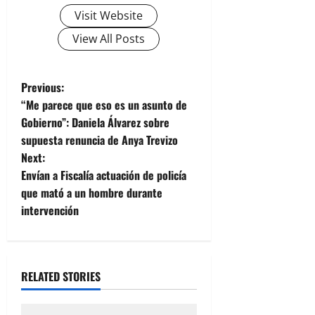
Visit Website
View All Posts
P
Previous:
“Me parece que eso es un asunto de
o
Gobierno”: Daniela Álvarez sobre
supuesta renuncia de Anya Trevizo
s
Next:
t
Envían a Fiscalía actuación de policía
que mató a un hombre durante
n
intervención
a
v
RELATED STORIES
i