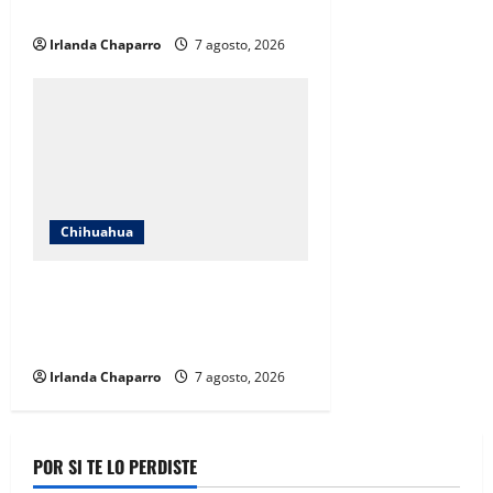
operación
Irlanda Chaparro
7 agosto, 2026
Chihuahua
Cruz Roja Chihuahua reporta más
de 61 mil servicios de ambulancia
durante 2025
Irlanda Chaparro
7 agosto, 2026
POR SI TE LO PERDISTE