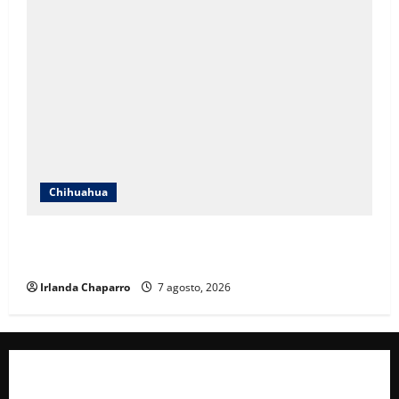
Chihuahua
Cruz Roja Chihuahua reporta más de 61 mil
servicios de ambulancia durante 2025
Irlanda Chaparro
7 agosto, 2026