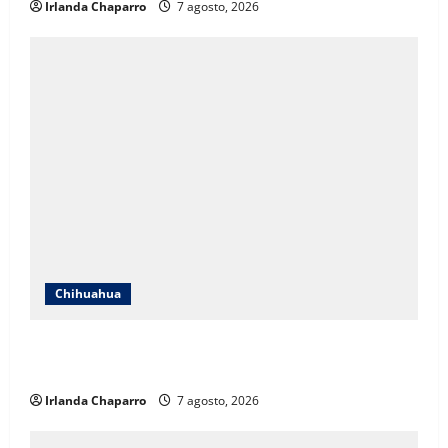
Irlanda Chaparro
7 agosto, 2026
Chihuahua
Cruz Roja Chihuahua responde a críticas en redes y
aclara cuestionamientos sobre su operación
Irlanda Chaparro
7 agosto, 2026