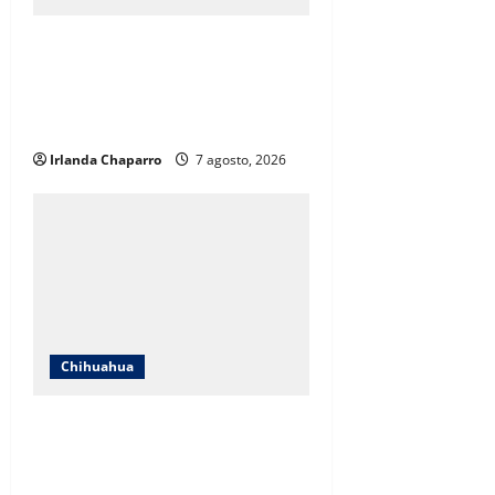
ICHIFE enfocará obras en Ciudad
Juárez ante crecimiento
poblacional y falta de espacios
educativos
Irlanda Chaparro
7 agosto, 2026
Chihuahua
Cruz Roja Chihuahua responde a
críticas en redes y aclara
cuestionamientos sobre su