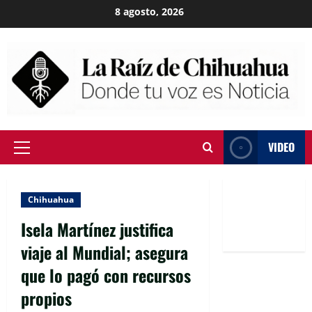
Skip
8 agosto, 2026
to
content
VIDEO
Primary
Menu
Chihuahua
Isela Martínez justifica
viaje al Mundial; asegura
que lo pagó con recursos
propios