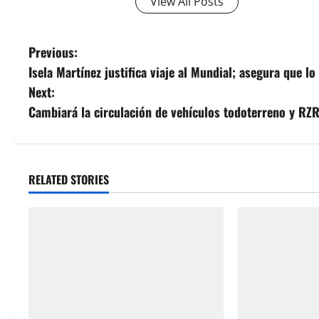
View All Posts
P
Previous:
Isela Martínez justifica viaje al Mundial; asegura que l
o
Next:
s
Cambiará la circulación de vehículos todoterreno y RZ
t
n
RELATED STORIES
a
v
i
g