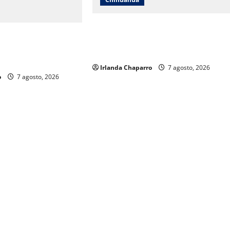
Cruz Roja Chihuahua reporta más d
uahua responde a
61 mil servicios de ambulancia
s y aclara
durante 2025
os sobre su operación
Irlanda Chaparro
7 agosto, 2026
o
7 agosto, 2026