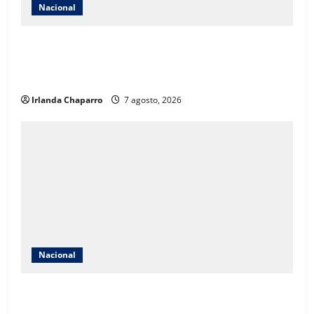
Nacional
México conquista el oro en futbol femenil y logra el
tetracampeonato en los Juegos Centroamericanos y
del Caribe
Irlanda Chaparro
7 agosto, 2026
Nacional
Secretaría de Salud descarta brote de ciclosporiasis
en México y confirma 33 casos