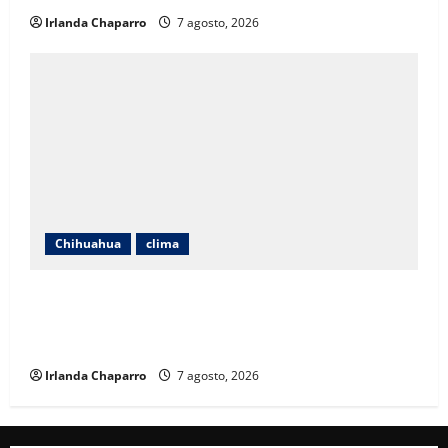
Irlanda Chaparro
7 agosto, 2026
Chihuahua
clima
Pronostican lluvias fuertes, vientos de hasta 55
kilómetros por hora y calor de 39 grados en
Chihuahua
Irlanda Chaparro
7 agosto, 2026