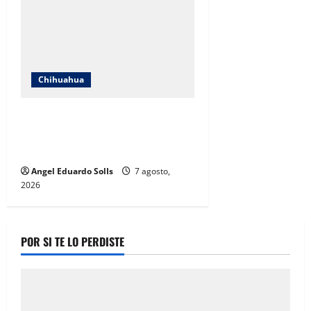
Chihuahua
Mayra Chávez destaca que la
transformación en Chihuahua
prioriza a las mujeres
Angel Eduardo SolIs
7 agosto,
2026
POR SI TE LO PERDISTE