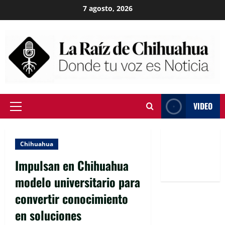
Skip
7 agosto, 2026
to
content
VIDEO
Primary
Menu
Chihuahua
Impulsan en Chihuahua
modelo universitario para
convertir conocimiento
en soluciones