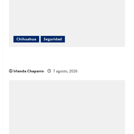
Chihuahua
Seguridad
Hombre resulta lesionado tras caer de un balcón en
la colonia Nacional
Irlanda Chaparro
7 agosto, 2026