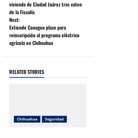
o
vivienda de Ciudad Juárez tras cateo
de la Fiscalía
s
Next:
t
Extiende Conagua plazo para
reinscripción al programa eléctrico
n
agrícola en Chihuahua
a
v
RELATED STORIES
i
g
a
t
Chihuahua
Seguridad
i
Hombre resulta lesionado tras