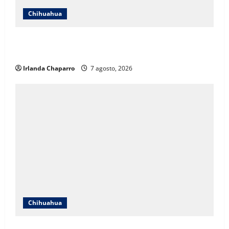
Chihuahua
Cruz Roja Chihuahua responde a críticas en redes y
aclara cuestionamientos sobre su operación
Irlanda Chaparro
7 agosto, 2026
Chihuahua