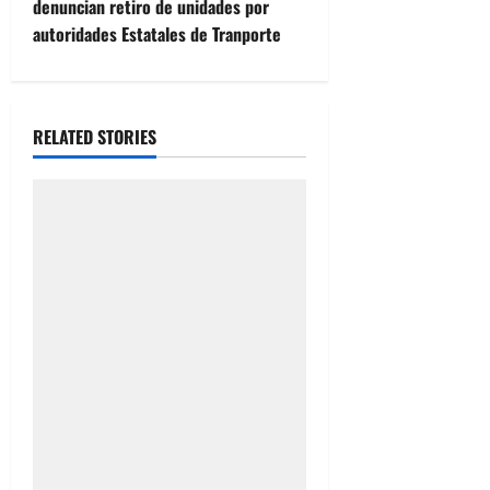
n
denuncian retiro de unidades por
autoridades Estatales de Tranporte
a
v
i
RELATED STORIES
g
a
t
i
o
n