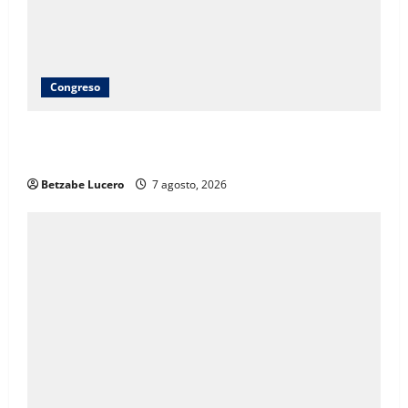
Congreso
Brenda Ríos recorre tianguis de la CDP y atiende
inquietudes de comerciantes
Betzabe Lucero
7 agosto, 2026