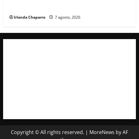
Cruz Roja Chihuahua reporta más de 61 mil
servicios de ambulancia durante 2025
Irlanda Chaparro
7 agosto, 2026
Copyright © All rights reserved.
|
MoreNews
by AF