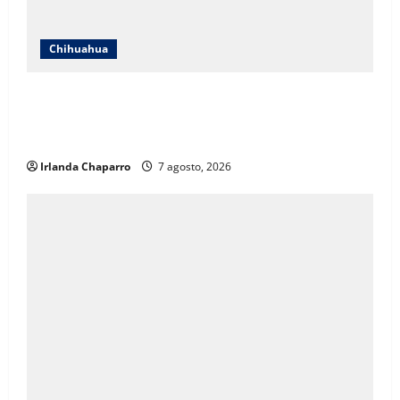
Chihuahua
ICHIFE enfocará obras en Ciudad Juárez ante
crecimiento poblacional y falta de espacios
educativos
Irlanda Chaparro
7 agosto, 2026