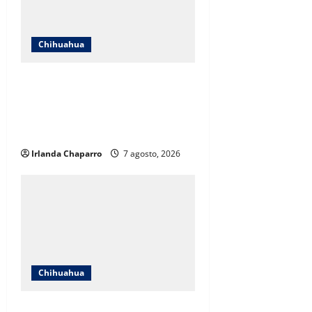
Chihuahua
Cruz Roja Chihuahua responde a
críticas en redes y aclara
cuestionamientos sobre su
operación
Irlanda Chaparro
7 agosto, 2026
Chihuahua
Cruz Roja Chihuahua reporta más