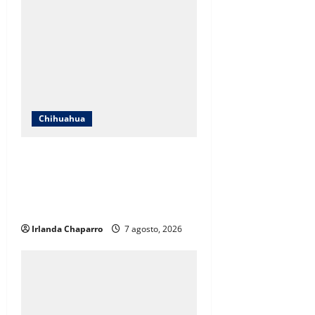
Chihuahua
ICHIFE enfocará obras en Ciudad
Juárez ante crecimiento
poblacional y falta de espacios
educativos
Irlanda Chaparro
7 agosto, 2026