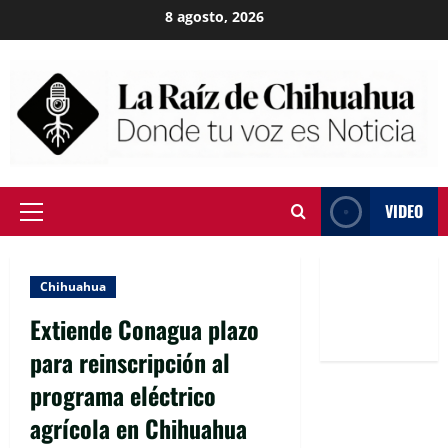
Skip
8 agosto, 2026
to
content
VIDEO
Primary
Menu
Chihuahua
Extiende Conagua plazo
para reinscripción al
programa eléctrico
agrícola en Chihuahua